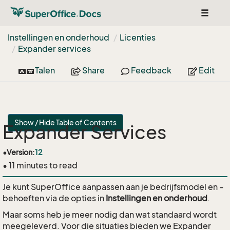
Toggle
navigat
Instellingen en onderhoud
Licenties
Expander services
Talen
Share
Feedback
Edit
Show / Hide Table of Contents
Expander Services
•
Version:
12
• 11 minutes to read
Je kunt SuperOffice aanpassen aan je bedrijfsmodel en -
behoeften via de opties in
Instellingen en onderhoud
.
Maar soms heb je meer nodig dan wat standaard wordt
meegeleverd. Voor die situaties bieden we Expander