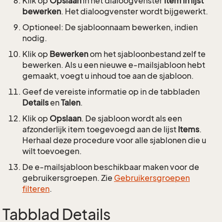
Klik op
Opslaan
in het dialoogvenster
Item in lijst
bewerken
. Het dialoogvenster wordt bijgewerkt.
Optioneel: De sjabloonnaam bewerken, indien
nodig.
Klik op
Bewerken
om het sjabloonbestand zelf te
bewerken. Als u een nieuwe e-mailsjabloon hebt
gemaakt, voegt u inhoud toe aan de sjabloon.
Geef de vereiste informatie op in de tabbladen
Details
en
Talen
.
Klik op
Opslaan
. De sjabloon wordt als een
afzonderlijk item toegevoegd aan de lijst
Items
.
Herhaal deze procedure voor alle sjablonen die u
wilt toevoegen.
De e-mailsjabloon beschikbaar maken voor de
gebruikersgroepen. Zie
Gebruikersgroepen
filteren
.
Tabblad Details