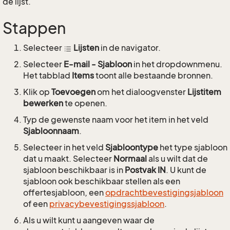
de lijst.
Stappen
Selecteer
Lijsten
in de navigator.
Selecteer
E-mail - Sjabloon
in het dropdownmenu.
Het tabblad
Items
toont alle bestaande bronnen.
Klik op
Toevoegen
om het dialoogvenster
Lijstitem
bewerken
te openen.
Typ de gewenste naam voor het item in het veld
Sjabloonnaam
.
Selecteer in het veld
Sjabloontype
het type sjabloon
dat u maakt. Selecteer
Normaal
als u wilt dat de
sjabloon beschikbaar is in
Postvak IN
. U kunt de
sjabloon ook beschikbaar stellen als een
offertesjabloon, een
opdrachtbevestigingsjabloon
of een
privacybevestigingssjabloon
.
Als u wilt kunt u aangeven waar de