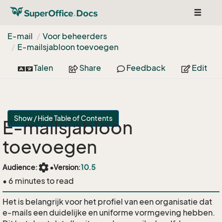
Toggle
navigat
E-mail
Voor beheerders
E-mailsjabloon toevoegen
Talen
Share
Feedback
Edit
Show / Hide Table of Contents
E-mailsjabloon
toevoegen
settings
Audience:
•
Version:
10.5
• 6 minutes to read
Het is belangrijk voor het profiel van een organisatie dat
e-mails een duidelijke en uniforme vormgeving hebben.