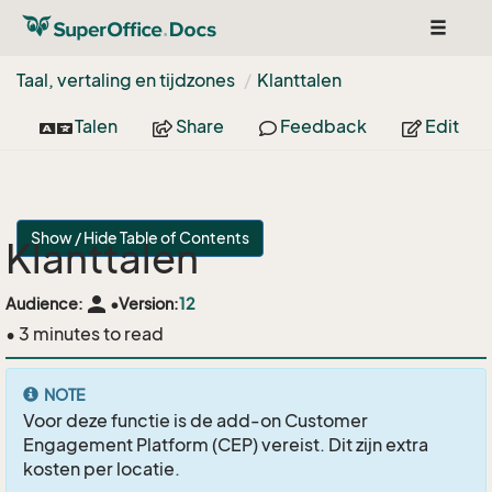
Toggle
navigat
Taal, vertaling en tijdzones
Klanttalen
Talen
Share
Feedback
Edit
Show / Hide Table of Contents
Klanttalen
person
Audience:
•
Version:
12
• 3 minutes to read
NOTE
Voor deze functie is de add-on Customer
Engagement Platform (CEP) vereist. Dit zijn extra
kosten per locatie.