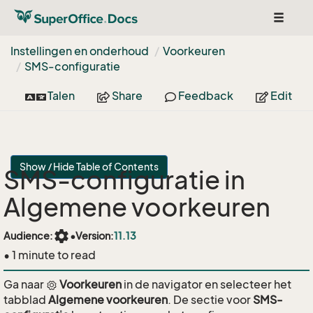
Toggle
navigat
Instellingen en onderhoud
Voorkeuren
SMS-configuratie
Talen
Share
Feedback
Edit
Show / Hide Table of Contents
SMS-configuratie in
Algemene voorkeuren
settings
Audience:
•
Version:
11.13
• 1 minute to read
Ga naar
Voorkeuren
in de navigator en selecteer het
tabblad
Algemene voorkeuren
. De sectie voor
SMS-