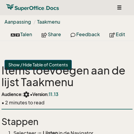
Toggle
navigat
Aanpassing
Taakmenu
Talen
Share
Feedback
Edit
Show / Hide Table of Contents
Items toevoegen aan de
lijst Taakmenu
settings
Audience:
•
Version:
11.13
• 2 minutes to read
Stappen
Selecteer
Lijsten
in de Navigator.