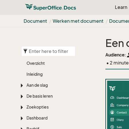
Learn
Document
Werken met document
Document
Een 
pe
Audience:
• 2 minute
Overzicht
Inleiding
Aan de slag
De basis leren
Zoekopties
Dashboard
Bedrijf