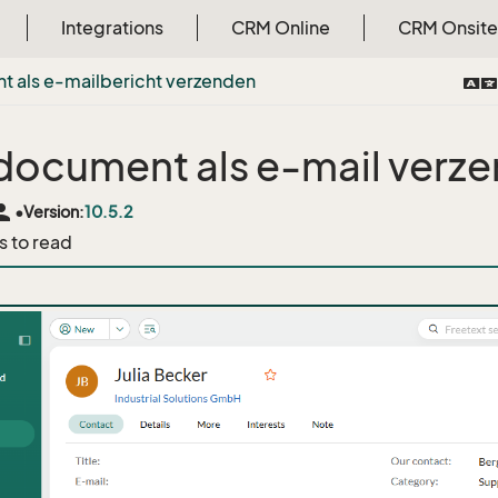
Integrations
CRM Online
CRM Onsite
 als e-mailbericht verzenden
document als e-mail verz
rson
•
Version:
10.5.2
s to read