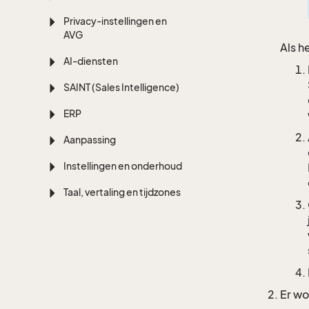
Privacy-instellingen en
AVG
Als h
AI-diensten
SAINT (Sales Intelligence)
ERP
Aanpassing
Instellingen en onderhoud
Taal, vertaling en tijdzones
Er wo