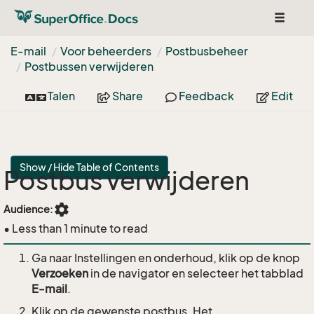
Toggle
navigat
E-mail
Voor beheerders
Postbusbeheer
Postbussen verwijderen
Talen
Share
Feedback
Edit
Show / Hide Table of Contents
Postbus verwijderen
settings
Audience:
• Less than 1 minute to read
Ga naar Instellingen en onderhoud, klik op de knop
Verzoeken
in de navigator en selecteer het tabblad
E-mail
.
Klik op de gewenste postbus. Het