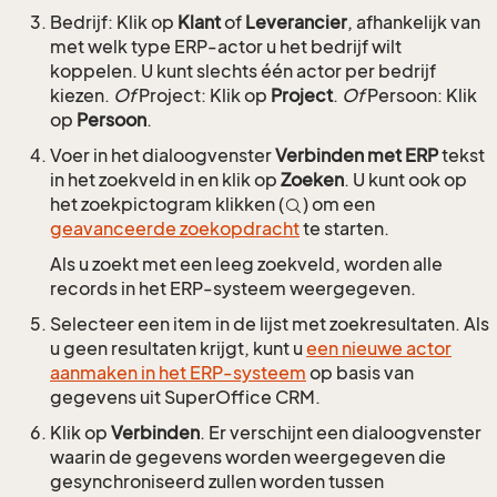
Bedrijf: Klik op
Klant
of
Leverancier
, afhankelijk van
met welk type ERP-actor u het bedrijf wilt
koppelen. U kunt slechts één actor per bedrijf
kiezen.
Of
Project: Klik op
Project
.
Of
Persoon: Klik
op
Persoon
.
Voer in het dialoogvenster
Verbinden met ERP
tekst
in het zoekveld in en klik op
Zoeken
. U kunt ook op
het zoekpictogram klikken (
) om een
geavanceerde zoekopdracht
te starten.
Als u zoekt met een leeg zoekveld, worden alle
records in het ERP-systeem weergegeven.
Selecteer een item in de lijst met zoekresultaten. Als
u geen resultaten krijgt, kunt u
een nieuwe actor
aanmaken in het ERP-systeem
op basis van
gegevens uit SuperOffice CRM.
Klik op
Verbinden
. Er verschijnt een dialoogvenster
waarin de gegevens worden weergegeven die
gesynchroniseerd zullen worden tussen