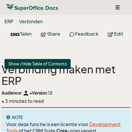
Toggle
navigat
ERP
Verbinden
Talen
Share
Feedback
Edit
Show / Hide Table of Contents
Verbinding maken met
ERP
person
Audience:
•
Version:
12
• 3 minutes to read
NOTE
Voor deze functie is een licentie voor
Development
Tools
of het CRM Suite
Core
-plan vereist.