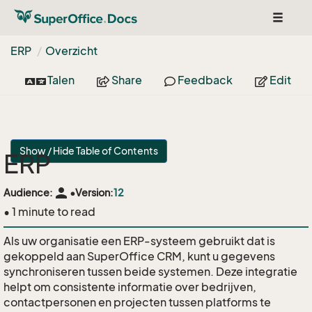
Toggle
navigat
ERP
Overzicht
Talen
Share
Feedback
Edit
Show / Hide Table of Contents
ERP
person
Audience:
•
Version:
12
• 1 minute to read
Als uw organisatie een ERP-systeem gebruikt dat is
gekoppeld aan SuperOffice CRM, kunt u gegevens
synchroniseren tussen beide systemen. Deze integratie
helpt om consistente informatie over bedrijven,
contactpersonen en projecten tussen platforms te