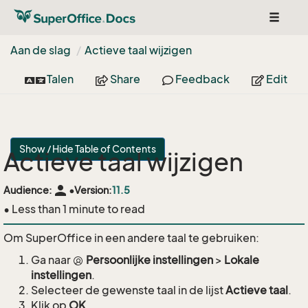
Toggle
navigat
Aan de slag
Actieve taal wijzigen
Talen
Share
Feedback
Edit
Show / Hide Table of Contents
Actieve taal wijzigen
person
Audience:
•
Version:
11.5
• Less than 1 minute to read
Om SuperOffice in een andere taal te gebruiken:
Ga naar
Persoonlijke instellingen
>
Lokale
instellingen
.
Selecteer de gewenste taal in de lijst
Actieve taal
.
Klik op
OK
.