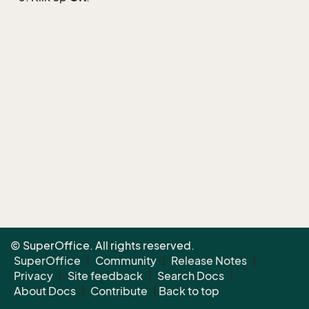
© SuperOffice. All rights reserved.
SuperOffice
|
Community
|
Release Notes
|
Privacy
|
Site feedback
|
Search Docs
|
About Docs
|
Contribute
|
Back to top