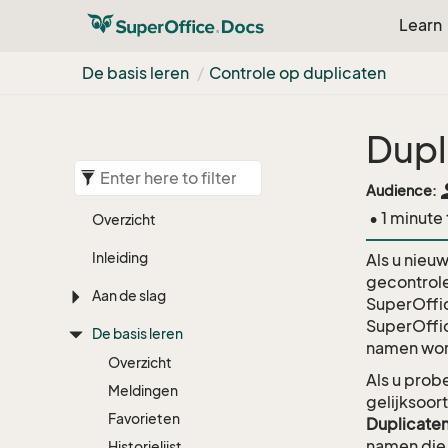
Learn
De basis leren
Controle op duplicaten
Dupl
pe
Audience:
• 1 minute
Overzicht
Inleiding
Als u nieu
gecontrole
Aan de slag
SuperOffi
SuperOffic
De basis leren
namen wor
Overzicht
Als u prob
Meldingen
gelijksoor
Favorieten
Duplicate
namen die 
Historielijst