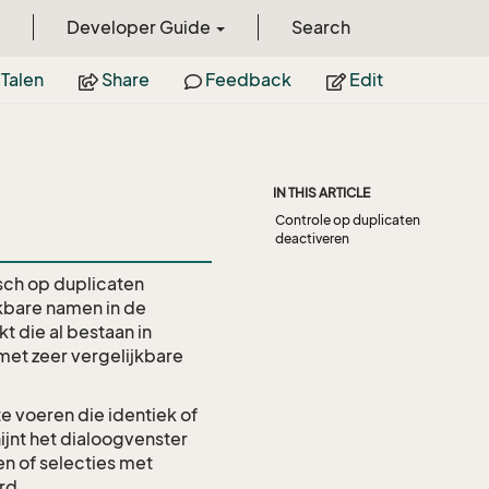
Developer Guide
Search
Talen
Share
Feedback
Edit
IN THIS ARTICLE
Controle op duplicaten
deactiveren
sch op duplicaten
jkbare namen in de
die al bestaan in
met zeer vergelijkbare
e voeren die identiek of
ijnt het dialoogvenster
en of selecties met
rd.