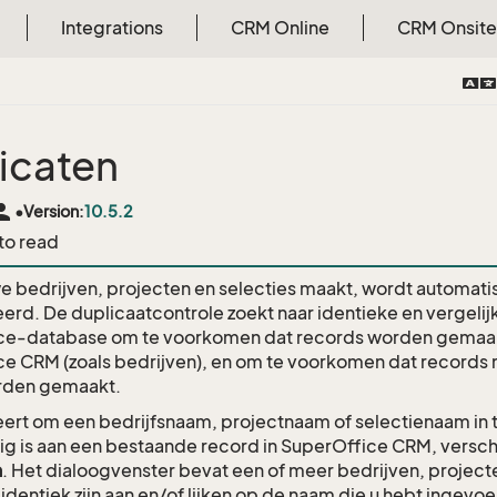
Integrations
CRM Online
CRM Onsite
icaten
rson
•
Version:
10.5.2
 to read
we bedrijven, projecten en selecties maakt, wordt automati
erd. De duplicaatcontrole zoekt naar identieke en vergeli
ce-database om te voorkomen dat records worden gemaakt 
e CRM (zoals bedrijven), en om te voorkomen dat records 
den gemaakt.
eert om een bedrijfsnaam, projectnaam of selectienaam in t
tig is aan een bestaande record in SuperOffice CRM, versch
n
. Het dialoogvenster bevat een of meer bedrijven, project
identiek zijn aan en/of lijken op de naam die u hebt ingevoe