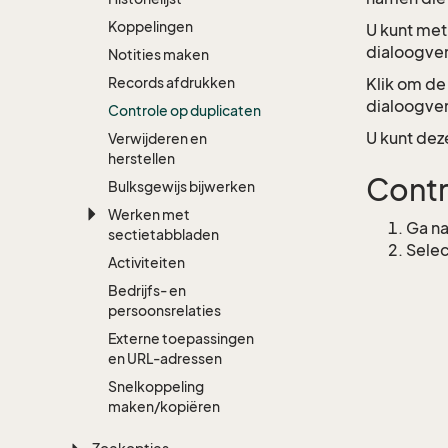
Koppelingen
U kunt met
dialoogve
Notities maken
Records afdrukken
Klik om de
dialoogve
Controle op duplicaten
U kunt dez
Verwijderen en
herstellen
Contr
Bulksgewijs bijwerken
Werken met
Ga na
sectietabbladen
Sele
Activiteiten
Bedrijfs- en
persoonsrelaties
Externe toepassingen
en URL-adressen
Snelkoppeling
maken/kopiëren