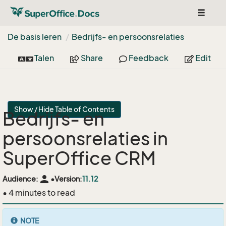
Toggle
navigat
De basis leren
Bedrijfs- en persoonsrelaties
Talen
Share
Feedback
Edit
Show / Hide Table of Contents
Bedrijfs- en
persoonsrelaties in
SuperOffice CRM
person
Audience:
•
Version:
11.12
• 4 minutes to read
NOTE