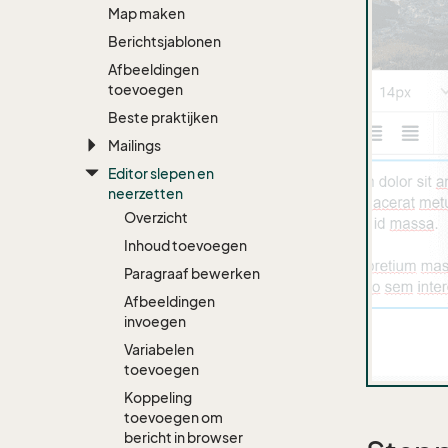
Map maken
Berichtsjablonen
Afbeeldingen
toevoegen
Beste praktijken
Mailings
Editor slepen en
neerzetten
Overzicht
Inhoud toevoegen
Paragraaf bewerken
Afbeeldingen
invoegen
Variabelen
toevoegen
Koppeling
toevoegen om
bericht in browser