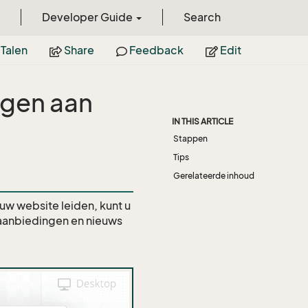
Developer Guide
Search
Talen
Share
Feedback
Edit
gen aan
IN THIS ARTICLE
Stappen
Tips
Gerelateerde inhoud
 uw website leiden, kunt u
 aanbiedingen en nieuws