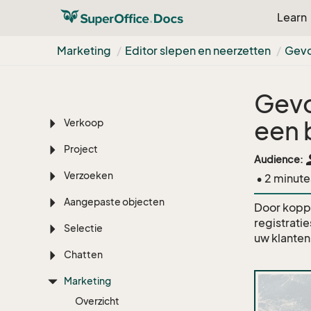
Learn
Persoon
Agenda
Marketing
Editor slepen en neerzetten
Gevo
Document
Gevo
E-mail
een 
Verkoop
Project
pe
Audience:
Verzoeken
• 2 minute
Aangepaste objecten
Door koppe
registrati
Selectie
uw klanten
Chatten
Marketing
Overzicht