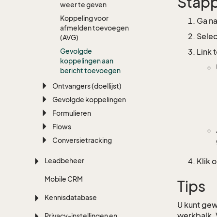
Stap
weer te geven
Koppeling voor
Ga na
afmelden toevoegen
Selec
(AVG)
Gevolgde
Link 
koppelingen aan
bericht toevoegen
Ontvangers (doellijst)
Gevolgde koppelingen
Formulieren
Flows
Conversietracking
Leadbeheer
Klik 
Mobile CRM
Tips
Kennisdatabase
U kunt gew
werkbalk. 
Privacy-instellingen en