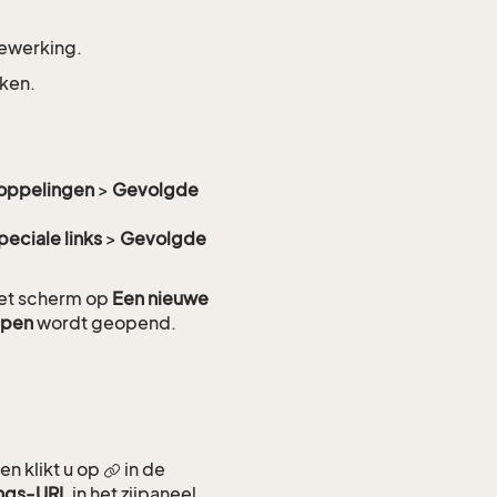
bewerking.
kken.
koppelingen
>
Gevolgde
peciale links
>
Gevolgde
 het scherm op
Een nieuwe
ppen
wordt geopend.
n klikt u op
in de
ngs-URL
in het zijpaneel.