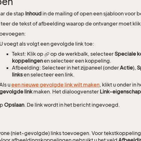
pen
ar de stap
Inhoud
in de mailing of open een sjabloon voor 
teer de tekst of afbeelding waarop de ontvanger moet kli
toevoegen:
U voegt als volgt een gevolgde link toe:
Tekst: Klik op
op de werkbalk, selecteer
Speciale 
koppelingen
en selecteer een koppeling.
Afbeelding: Selecteer in het zijpaneel (onder
Actie
),
S
links
en selecteer een link.
Als u
een nieuwe gevolgde link wilt maken
, klikt u onder in
gevolgde link
maken. Het dialoogvenster
Link-eigenscha
op
Opslaan
. De link wordt in het bericht ingevoegd.
one (niet-gevolgde) links toevoegen. Voor tekstkoppelinge
Voor afbeeldingskoppelingen gebruikt u het veld
Afbeeldi