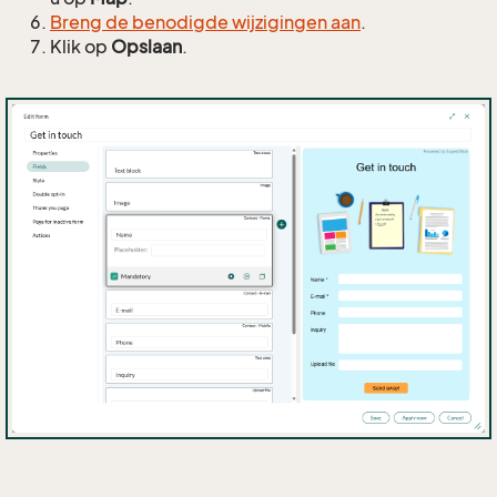
Breng de benodigde wijzigingen aan
.
Klik op
Opslaan
.