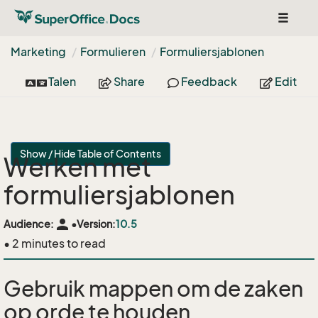
Toggle
navigat
Marketing
Formulieren
Formuliersjablonen
Talen
Share
Feedback
Edit
Show / Hide Table of Contents
Werken met
formuliersjablonen
person
Audience:
•
Version:
10.5
• 2 minutes to read
Gebruik mappen om de zaken
op orde te houden