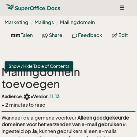
Toggle
navigat
Marketing
Mailings
Mailingdomein
Talen
Share
Feedback
Edit
Show / Hide Table of Contents
Mailingdomein
toevoegen
settings
Audience:
•
Version:
11.13
• 2 minutes to read
Wanneer de algemene voorkeur
Alleen goedgekeurde
domeinen voor het verzenden van e-mail gebruiken
is
ingesteld op
Ja
, kunnen gebruikers alleen e-mails