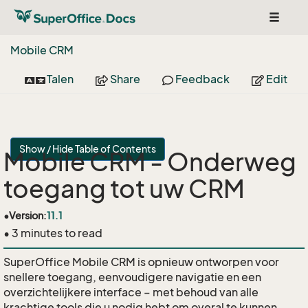
Toggle
navigat
Mobile CRM
Talen
Share
Feedback
Edit
Show / Hide Table of Contents
Mobile CRM - Onderweg
toegang tot uw CRM
•
Version:
11.1
• 3 minutes to read
SuperOffice Mobile CRM is opnieuw ontworpen voor
snellere toegang, eenvoudigere navigatie en een
overzichtelijkere interface – met behoud van alle
krachtige tools die u nodig hebt om overal te kunnen