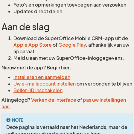
Foto's en opmerkingen toevoegen aan verzoeken
Updates direct delen
Aan de slag
Download de SuperOffice Mobile CRM-app uit de
Apple App Store
of
Google Play
, afhankelijk van uw
apparaat.
Meld u aan met uw SuperOffice-inloggegevens.
Nieuw met de app? Begin hier:
Installeren en aanmelden
Uw e-mailaccount instellen
om verbonden te blijven
Beller-ID inschakelen
Al ingelogd?
Verken de interface
of
pas uw instellingen
aan
.
NOTE
Deze pagina is vertaald naar het Nederlands, maar de
volledige gebruikershandleiding is alleen