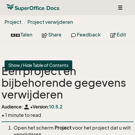
Toggle
navigat
Project
Project verwijderen
Talen
Share
Feedback
Edit
Show / Hide Table of Contents
Een project en
bijbehorende gegevens
verwijderen
person
Audience:
•
Version:
10.5.2
• 1 minute to read
Open het scherm
Project
voor het project dat u wilt
verwijderen.