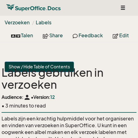
Toggle
navigat
Verzoeken
Labels
Talen
Share
Feedback
Edit
Show / Hide Table of Contents
Labels gebruiken in
verzoeken
person
Audience:
•
Version:
12
• 3 minutes to read
Labels zijn een krachtig hulpmiddel voor het organiseren
en vinden van verzoeken in SuperOffice. U kunt in een
oogwenk een albel maken en elk verzoek labelen met