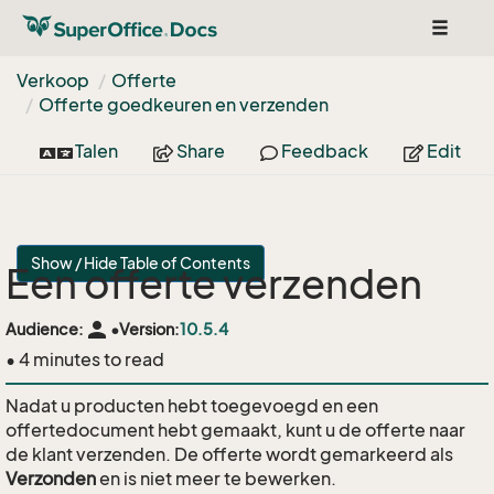
Toggle
navigat
Verkoop
Offerte
Offerte goedkeuren en verzenden
Talen
Share
Feedback
Edit
Show / Hide Table of Contents
Een offerte verzenden
person
Audience:
•
Version:
10.5.4
• 4 minutes to read
Nadat u producten hebt toegevoegd en een
offertedocument hebt gemaakt, kunt u de offerte naar
de klant verzenden. De offerte wordt gemarkeerd als
Verzonden
en is niet meer te bewerken.