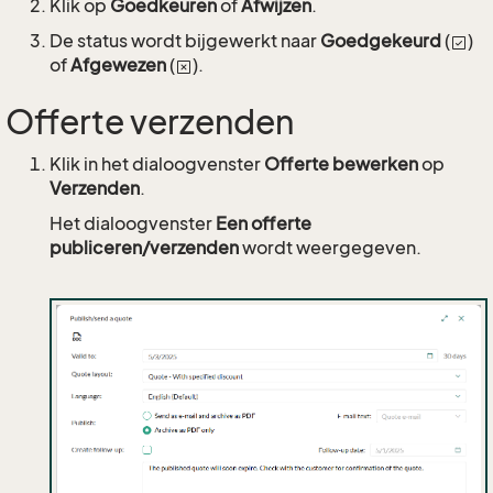
Klik op
Goedkeuren
of
Afwijzen
.
De status wordt bijgewerkt naar
Goedgekeurd
(
)
of
Afgewezen
(
).
Offerte verzenden
Klik in het dialoogvenster
Offerte bewerken
op
Verzenden
.
Het dialoogvenster
Een offerte
publiceren/verzenden
wordt weergegeven.