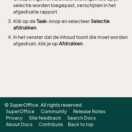
selectie worden toegepast, verschijnen in het
afgedrukte rapport.
Klik op de
Taak
-knop en selecteer
Selectie
afdrukken
.
In het venster dat de inhoud toont die moet worden
afgedrukt, klik je op
Afdrukken
.
© SuperOffice. All rights reserved.
SuperOffice
|
Community
|
Release Notes
|
Privacy
|
Site feedback
|
Search Docs
|
About Docs
|
Contribute
|
Back to top