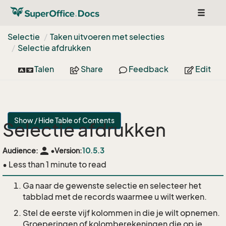
Toggle
navigat
Selectie
Taken uitvoeren met selecties
Selectie afdrukken
Talen
Share
Feedback
Edit
Show / Hide Table of Contents
Selectie afdrukken
person
Audience:
•
Version:
10.5.3
• Less than 1 minute to read
Ga naar de gewenste selectie en selecteer het
tabblad met de records waarmee u wilt werken.
Stel de eerste vijf kolommen in die je wilt opnemen.
Groeperingen of kolomberekeningen die op je