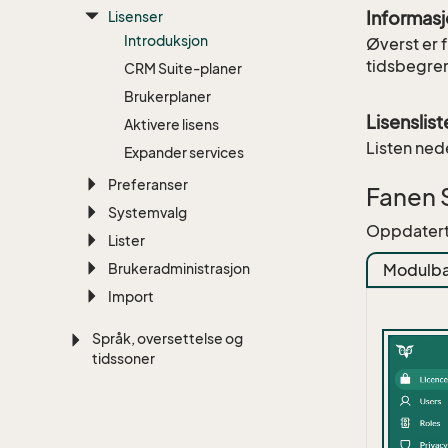
Informasj
Lisenser
Introduksjon
Øverst er 
tidsbegren
CRM Suite-planer
Brukerplaner
Lisenslist
Aktivere lisens
Listen nede
Expander services
Preferanser
Fanen 
Systemvalg
Oppdatert 
Lister
Modulba
Brukeradministrasjon
Import
Språk, oversettelse og
tidssoner