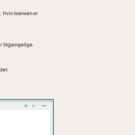
 Hvis lisensen er
r tilgjengelige.
ldet.