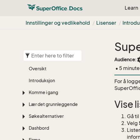
Learn
Innstillinger og vedlikehold
Lisenser
Introdu
Supe
set
Audience:
• 5 minute
Oversikt
Introduksjon
For å logg
SuperOffic
Komme i gang
Vise 
Lær det grunnleggende
Gå ti
Søkealternativer
Velg
Dashbord
Liste
infor
Firma