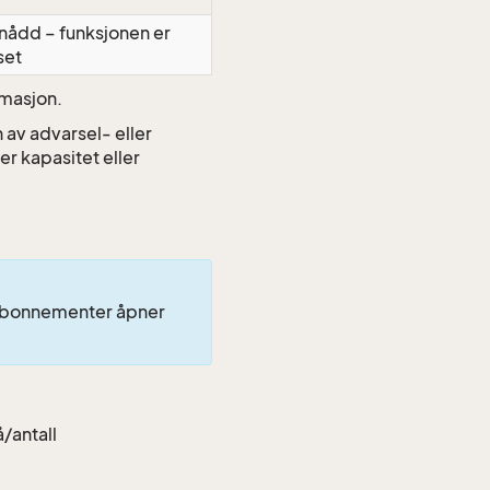
nådd – funksjonen er
set
rmasjon.
av advarsel- eller
r kapasitet eller
abonnementer åpner
/antall