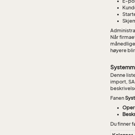
E-pos
Kund
Start
Skje
Administra
Når firmae
månedlige 
høyere blir
Systemme
Denne list
import, SAI
beskrivels
Fanen
Sys
Oper
Beskr
Du finner 