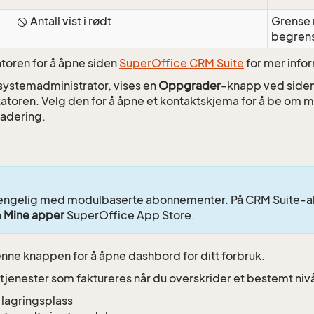
Antall vist i rødt
Grense 
begren
atoren for å åpne siden
SuperOffice CRM Suite
for mer info
 systemadministrator, vises en
Oppgrader
-knapp ved siden 
atoren. Velg den for å åpne et kontaktskjema for å be om me
adering.
gjengelig med modulbaserte abonnementer. På CRM Suite-
n
Mine apper
SuperOffice App Store.
enne knappen for å åpne dashbord for ditt forbruk.
 tjenester som faktureres når du overskrider et bestemt nivå
 lagringsplass