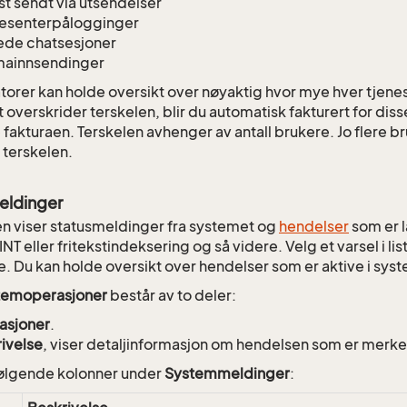
t sendt via utsendelser
esenterpålogginger
ede chatsesjoner
mainnsendinger
torer kan holde oversikt over nøyaktig hvor mye hver tjen
t overskrider terskelen, blir du automatisk fakturert for dis
fakturaen. Terskelen avhenger av antall brukere. Jo flere b
 terskelen.
ldinger
en viser statusmeldinger fra systemet og
hendelser
som er la
NT eller fritekstindeksering og så videre. Velg et varsel i list
e. Du kan holde oversikt over hendelser som er aktive i sys
temoperasjoner
består av to deler:
asjoner
.
ivelse
, viser detaljinformasjon om hendelsen som er merk
følgende kolonner under
Systemmeldinger
: