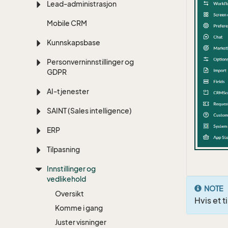
Lead-administrasjon
Mobile CRM
Kunnskapsbase
Personverninnstillinger og
GDPR
AI-tjenester
SAINT (Sales intelligence)
ERP
Tilpasning
Innstillinger og
vedlikehold
NOTE
Oversikt
Hvis et t
Komme i gang
Juster visninger