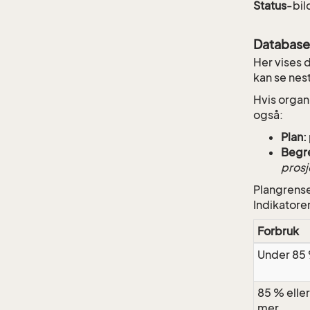
Status
-bil
Database
Her vises 
kan se nes
Hvis organ
også:
Plan:
Begr
prosj
Plangrense
Indikatore
Forbruk
Under 85
85 % eller
mer