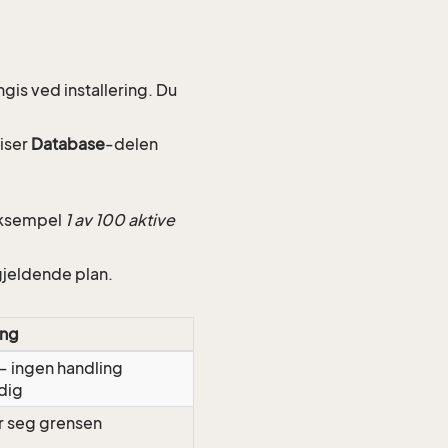
is ved installering. Du
iser
Database
-delen
eksempel
1 av 100 aktive
gjeldende plan.
ing
– ingen handling
dig
 seg grensen