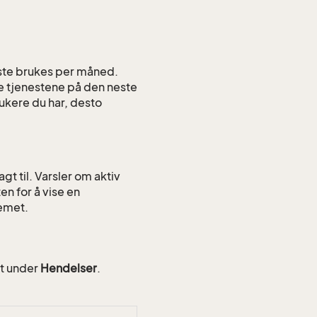
este brukes per måned.
se tjenestene på den neste
rukere du har, desto
gt til. Varsler om aktiv
en for å vise en
temet.
et under
Hendelser
.