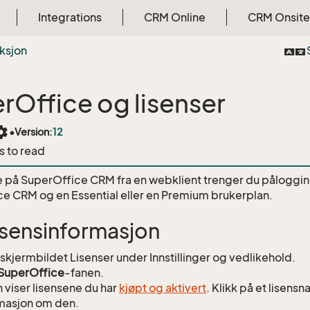
Integrations
CRM Online
CRM Onsite
ksjon
rOffice og lisenser
tings
•
Version:
12
s to read
e på SuperOffice CRM fra en webklient trenger du pålogging
e CRM og en Essential eller en Premium brukerplan.
lisensinformasjon
l skjermbildet Lisenser under Innstillinger og vedlikehold.
SuperOffice
-fanen.
n viser lisensene du har
kjøpt og aktivert
. Klikk på et lisensn
masjon om den.