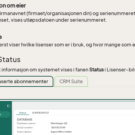
on om eier
firmanavnet (firmaet/organisasjonen din) og serienummeret.
set, vises utløpsdatoen under serienummeret.
e
rst viser hvilke lisenser som er i bruk, og hvor mange som e
Status
informasjon om systemet vises i fanen
Status
i Lisenser-bi
serte abonnementer
CRM Suite