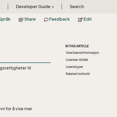
Developer Guide
Search
Språk
Share
Feedback
Edit
IN THIS ARTICLE
Vise lisensinformasjon
Lisenser-bildet
Lisenstyper
srettigheter til
Relatert innhold
avn for å vise mer