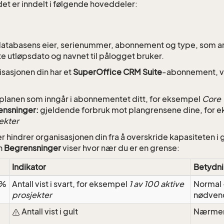
det er inndelt i følgende hoveddeler:
databasens eier, serienummer, abonnement og type, som ang
te utløpsdato og navnet til pålogget bruker.
isasjonen din har et
SuperOffice CRM Suite
-abonnement, v
planen som inngår i abonnementet ditt, for eksempel
Core
ensninger:
gjeldende forbruk mot plangrensene dine, for 
ekter
r hindrer organisasjonen din fra å overskride kapasiteten i 
n
Begrensninger
viser hvor nær du er en grense:
Indikator
Betydn
 %
Antall vist i svart, for eksempel
1 av 100 aktive
Normal 
prosjekter
nødven
Antall vist i gult
Nærmer