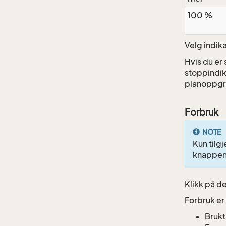
100 %
Velg indik
Hvis du er
stoppindik
planoppgr
Forbruk
NOTE
Kun til
knappe
Klikk på d
Forbruk er
Brukt