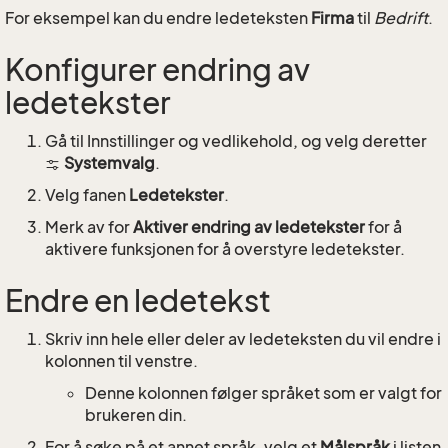
For eksempel kan du endre ledeteksten
Firma
til
Bedrift
.
Konfigurer endring av
ledetekster
Gå til Innstillinger og vedlikehold, og velg deretter
Systemvalg
.
Velg fanen
Ledetekster
.
Merk av for
Aktiver endring av ledetekster
for å
aktivere funksjonen for å overstyre ledetekster.
Endre en ledetekst
Skriv inn hele eller deler av ledeteksten du vil endre i
kolonnen til venstre.
Denne kolonnen følger språket som er valgt for
brukeren din.
For å søke på et annet språk, velg et
Målspråk
i listen