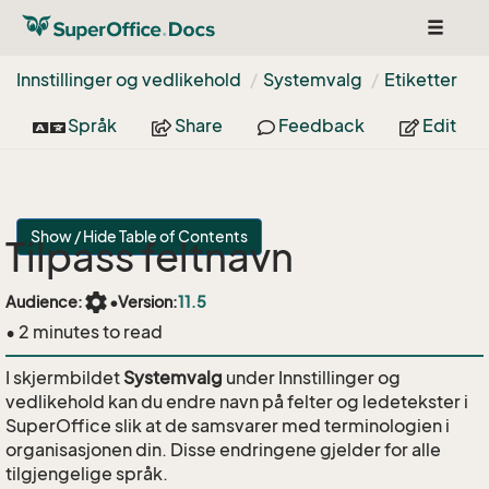
Toggle
navigat
Innstillinger og vedlikehold
Systemvalg
Etiketter
Språk
Share
Feedback
Edit
Show / Hide Table of Contents
Tilpass feltnavn
settings
Audience:
•
Version:
11.5
• 2 minutes to read
I skjermbildet
Systemvalg
under Innstillinger og
vedlikehold kan du endre navn på felter og ledetekster i
SuperOffice slik at de samsvarer med terminologien i
organisasjonen din. Disse endringene gjelder for alle
tilgjengelige språk.