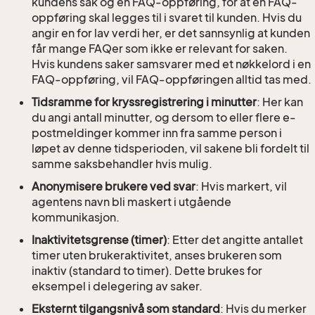
kundens sak og en FAQ-oppføring, for at en FAQ-
oppføring skal legges til i svaret til kunden. Hvis du
angir en for lav verdi her, er det sannsynlig at kunden
får mange FAQer som ikke er relevant for saken.
Hvis kundens saker samsvarer med et nøkkelord i en
FAQ-oppføring, vil FAQ-oppføringen alltid tas med.
Tidsramme for kryssregistrering i minutter
: Her kan
du angi antall minutter, og dersom to eller flere e-
postmeldinger kommer inn fra samme person i
løpet av denne tidsperioden, vil sakene bli fordelt til
samme saksbehandler hvis mulig.
Anonymisere brukere ved svar
: Hvis markert, vil
agentens navn bli maskert i utgående
kommunikasjon.
Inaktivitetsgrense (timer)
: Etter det angitte antallet
timer uten brukeraktivitet, anses brukeren som
inaktiv (standard to timer). Dette brukes for
eksempel i delegering av saker.
Eksternt tilgangsnivå som standard
: Hvis du merker