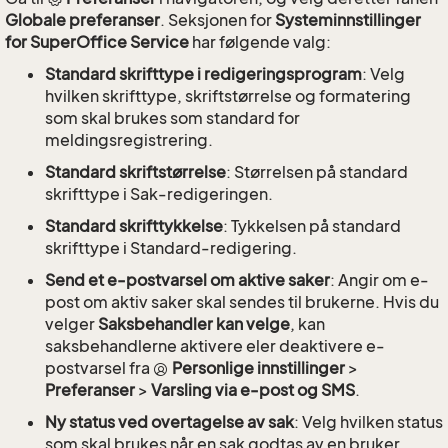
Globale preferanser
. Seksjonen for
Systeminnstillinger
for SuperOffice Service
har følgende valg:
Standard skrifttype i redigeringsprogram
: Velg
hvilken skrifttype, skriftstørrelse og formatering
som skal brukes som standard for
meldingsregistrering.
Standard skriftstørrelse
: Størrelsen på standard
skrifttype i Sak-redigeringen.
Standard skrifttykkelse
: Tykkelsen på standard
skrifttype i Standard-redigering.
Send et e-postvarsel om aktive saker
: Angir om e-
post om aktiv saker skal sendes til brukerne. Hvis du
velger
Saksbehandler kan velge
, kan
saksbehandlerne aktivere eler deaktivere e-
postvarsel fra
Personlige innstillinger
>
Preferanser
>
Varsling via e-post og SMS
.
Ny status ved overtagelse av sak
: Velg hvilken status
som skal brukes når en sak godtas av en bruker.