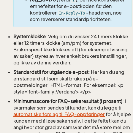
1
emnefeltet for e-postkoden
før
den
kontrollerer
-headeren, noe
In-Reply-To
som reverserer standardprioriteten.
Systemklokke
: Velg om du ønsker 24 timers klokke
eller 12 timers klokke (am/pm) for systemet.
Brukerspesifikke klokkeslett (for eksempel visning
av saker) styres av hver enkelt brukers innstillinger,
og ikke av denne verdien.
Standardstil for utgående e-post
: Her kan du angi
en standard stil som skal brukes på e-
postmeldinger i HTML-format. For eksempel: <p
style='font-family:Verdana'> </p>
Minimumsscore for FAQ-søkeresultat (i prosent)
: I
svarmaler som sendes til kunder, kan du legge til
automatiske forslag til FAQ-oppføringer
for å hjelpe
kunden med å løse saken selv. I dette feltet kan du
angi hvor stor grad av samsvar det må være mellom