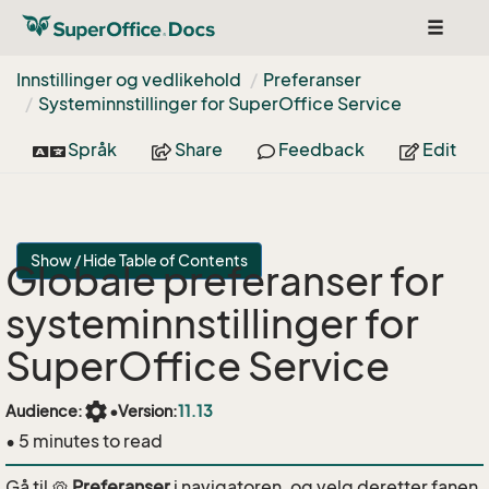
Toggle
navigat
Innstillinger og vedlikehold
Preferanser
Systeminnstillinger for Super
Office Service
Språk
Share
Feedback
Edit
Show / Hide Table of Contents
Globale preferanser for
systeminnstillinger for
SuperOffice Service
settings
Audience:
•
Version:
11.13
• 5 minutes to read
Gå til
Preferanser
i navigatoren, og velg deretter fanen