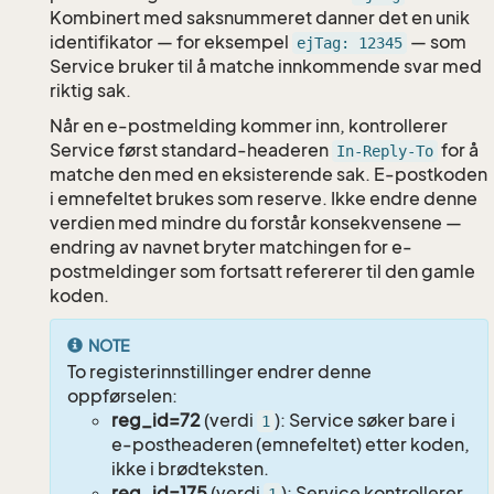
Kombinert med saksnummeret danner det en unik
identifikator — for eksempel
— som
ejTag: 12345
Service bruker til å matche innkommende svar med
riktig sak.
Når en e-postmelding kommer inn, kontrollerer
Service først standard-headeren
for å
In-Reply-To
matche den med en eksisterende sak. E-postkoden
i emnefeltet brukes som reserve. Ikke endre denne
verdien med mindre du forstår konsekvensene —
endring av navnet bryter matchingen for e-
postmeldinger som fortsatt refererer til den gamle
koden.
NOTE
To registerinnstillinger endrer denne
oppførselen:
reg_id=72
(verdi
): Service søker bare i
1
e-postheaderen (emnefeltet) etter koden,
ikke i brødteksten.
reg_id=175
(verdi
): Service kontrollerer