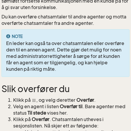
sømløst fortsette kommunikasjonen med en kunde på for
å gi svar uten forsinkelse.
Du kan overføre chatsamtaler til andre agenter og motta
overførte chatsamtaler fra andre agenter.
NOTE
En leder kan også ta over chatsamtalen eller overføre
den til en annen agent. Dette gjør det mulig for noen
med administratorrettigheter å sørge for at kunden
får en agent som er tilgjengelig, og kan hjelpe
kunden på riktig måte.
Slik overfører du
Klikk på
, og velg deretter
Overfør
.
Velg en agent i listen
Overfør til
. Bare agenter med
status
Til stede
vises her.
Klikk på
Overfør
. Chatsamtalen utheves i
sesjonslisten. Nå skjer ett av følgende: