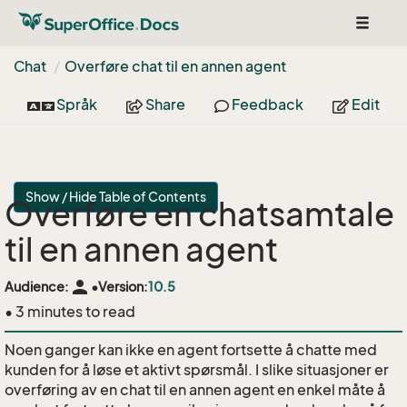
Toggle
navigat
Chat
Overføre chat til en annen agent
Språk
Share
Feedback
Edit
Show / Hide Table of Contents
Overføre en chatsamtale
til en annen agent
person
Audience:
•
Version:
10.5
• 3 minutes to read
Noen ganger kan ikke en agent fortsette å chatte med
kunden for å løse et aktivt spørsmål. I slike situasjoner er
overføring av en chat til en annen agent en enkel måte å