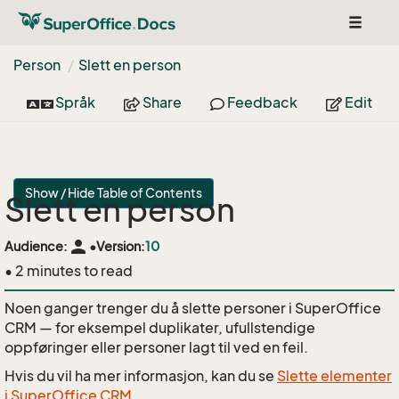
Toggle
navigat
Person
Slett en person
Språk
Share
Feedback
Edit
Show / Hide Table of Contents
Slett en person
person
Audience:
•
Version:
10
• 2 minutes to read
Noen ganger trenger du å slette personer i SuperOffice
CRM — for eksempel duplikater, ufullstendige
oppføringer eller personer lagt til ved en feil.
Hvis du vil ha mer informasjon, kan du se
Slette elementer
i SuperOffice CRM
.