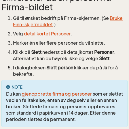
Firma-bildet
Gå til ønsket bedrift på Firma-skjermen. (Se
Bruke
Finn-skjermbildet
.)
Velg
detaljkortet Personer
.
Marker én eller flere personer du vil slette.
Klikk på
Slett
nederst på detaljkortet
Personer
.
Alternativt kan du høyreklikke og velge
Slett
.
I dialogboksen
Slett person
klikker du på
Ja
for å
bekrefte.
NOTE
Du kan
gjenopprette firma og personer
som er slettet
ved en feiltakelse, enten av deg selv eller en annen
bruker. Slettede firmaer og personer oppbevares
som standard i papirkurven i 14 dager. Etter denne
perioden slettes de permanent.