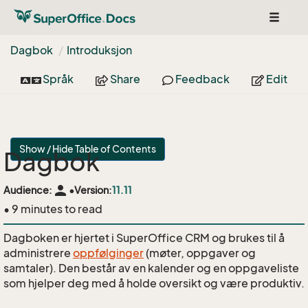
Toggle
navigat
Dagbok
Introduksjon
Språk
Share
Feedback
Edit
Show / Hide Table of Contents
Dagbok
person
Audience:
•
Version:
11.11
• 9 minutes to read
Dagboken er hjertet i SuperOffice CRM og brukes til å
administrere
oppfølginger
(møter, oppgaver og
samtaler). Den består av en kalender og en oppgaveliste
som hjelper deg med å holde oversikt og være produktiv.