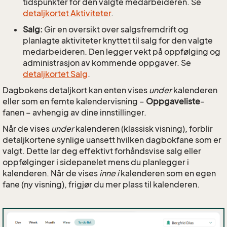
tidspunkter for den valgte medarbeideren. Se
detaljkortet Aktiviteter
.
Salg:
Gir en oversikt over salgsfremdrift og
planlagte aktiviteter knyttet til salg for den valgte
medarbeideren. Den legger vekt på oppfølging og
administrasjon av kommende oppgaver. Se
detaljkortet Salg
.
Dagbokens detaljkort kan enten vises
under
kalenderen
eller som en femte kalendervisning –
Oppgaveliste
-
fanen – avhengig av dine innstillinger.
Når de vises
under
kalenderen (klassisk visning), forblir
detaljkortene synlige uansett hvilken dagbokfane som er
valgt. Dette lar deg effektivt forhåndsvise salg eller
oppfølginger i sidepanelet mens du planlegger i
kalenderen. Når de vises
inne i
kalenderen som en egen
fane (ny visning), frigjør du mer plass til kalenderen.