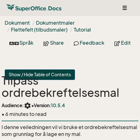
Toggle
navigat
Dokument
Dokumentmaler
Flettefelt (tilbudsmaler)
Tutorial
Språk
Share
Feedback
Edit
Show / Hide Table of Contents
Tilpass
ordrebekreftelsesmal
settings
Audience:
•
Version:
10.5.4
• 6 minutes to read
I denne veiledningen vil vi bruke et ordrebekreftelsesmal
som grunnlag for å lage en ny mal.