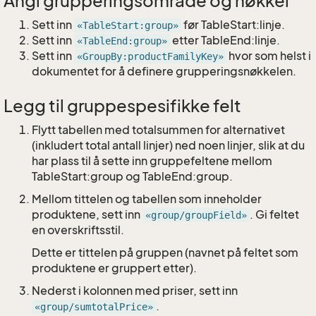
Angi grupperingsområde og nøkkel
Sett inn
før TableStart:linje.
«TableStart:group»
Sett inn
etter TableEnd:linje.
«TableEnd:group»
Sett inn
hvor som helst i
«GroupBy:productFamilyKey»
dokumentet for å definere grupperingsnøkkelen.
Legg til gruppespesifikke felt
Flytt tabellen med totalsummen for alternativet
(inkludert total antall linjer) ned noen linjer, slik at du
har plass til å sette inn gruppefeltene mellom
TableStart:group og TableEnd:group.
Mellom tittelen og tabellen som inneholder
produktene, sett inn
. Gi feltet
«group/groupField»
en overskriftsstil.
Dette er tittelen på gruppen (navnet på feltet som
produktene er gruppert etter).
Nederst i kolonnen med priser, sett inn
.
«group/sumtotalPrice»