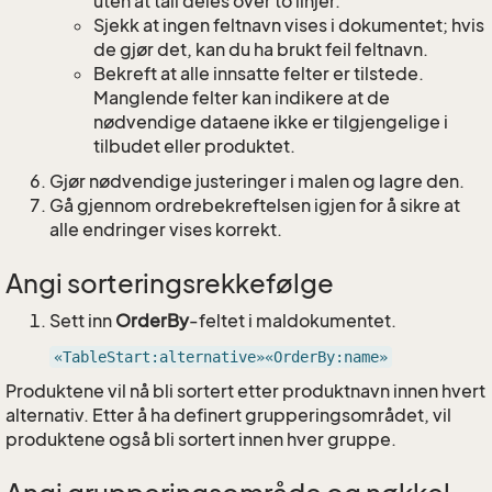
uten at tall deles over to linjer.
Sjekk at ingen feltnavn vises i dokumentet; hvis
de gjør det, kan du ha brukt feil feltnavn.
Bekreft at alle innsatte felter er tilstede.
Manglende felter kan indikere at de
nødvendige dataene ikke er tilgjengelige i
tilbudet eller produktet.
Gjør nødvendige justeringer i malen og lagre den.
Gå gjennom ordrebekreftelsen igjen for å sikre at
alle endringer vises korrekt.
Angi sorteringsrekkefølge
Sett inn
OrderBy
-feltet i maldokumentet.
«TableStart:alternative»«OrderBy:name»
Produktene vil nå bli sortert etter produktnavn innen hvert
alternativ. Etter å ha definert grupperingsområdet, vil
produktene også bli sortert innen hver gruppe.