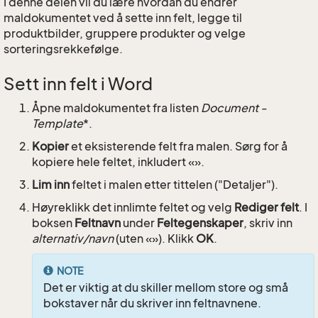
I denne delen vil du lære hvordan du endrer
maldokumentet ved å sette inn felt, legge til
produktbilder, gruppere produkter og velge
sorteringsrekkefølge.
Sett inn felt i Word
Åpne maldokumentet fra listen
Document -
Template
*.
Kopier
et eksisterende felt fra malen. Sørg for å
kopiere hele feltet, inkludert «».
Lim inn
feltet i malen etter tittelen ("Detaljer").
Høyreklikk det innlimte feltet og velg
Rediger felt
. I
boksen
Feltnavn
under
Feltegenskaper
, skriv inn
alternativ/navn
(uten «»). Klikk
OK
.
NOTE
Det er viktig at du skiller mellom store og små
bokstaver når du skriver inn feltnavnene.