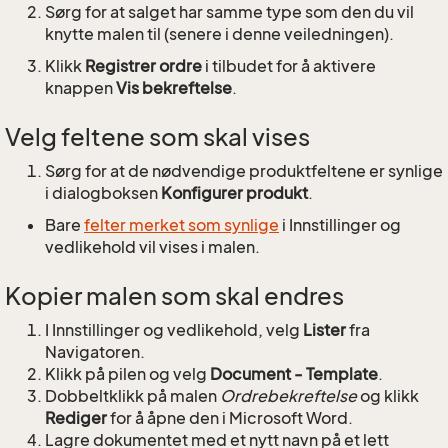
Sørg for at salget har samme type som den du vil
knytte malen til (senere i denne veiledningen).
Klikk
Registrer ordre
i tilbudet for å aktivere
knappen
Vis bekreftelse
.
Velg feltene som skal vises
Sørg for at de nødvendige produktfeltene er synlige
i dialogboksen
Konfigurer produkt
.
Bare
felter merket som synlige
i Innstillinger og
vedlikehold vil vises i malen.
Kopier malen som skal endres
I Innstillinger og vedlikehold, velg
Lister
fra
Navigatoren.
Klikk på pilen og velg
Document - Template
.
Dobbeltklikk på malen
Ordrebekreftelse
og klikk
Rediger
for å åpne den i Microsoft Word.
Lagre dokumentet med et nytt navn på et lett