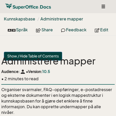
Toggle
navigat
Kunnskapsbase
Administrere mapper
Språk
Share
Feedback
Edit
Show / Hide Table of Contents
Administrere mapper
person
Audience:
•
Version:
10.5
• 2 minutes to read
Organiser svarmaler, FAQ-oppføringer, e-postadresser
og eksterne dokumenter i en logisk mappestruktur i
kunnskapsbasen for å gjøre det enklere å finne
informasjon. Du kan opprette undermapper på alle
nivåer.