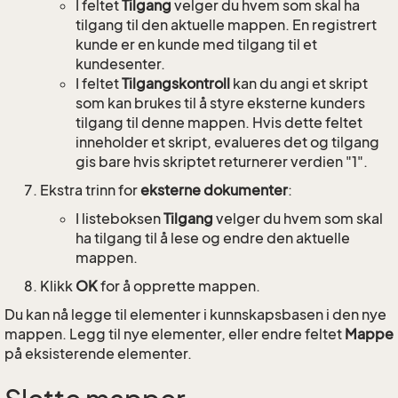
I feltet
Tilgang
velger du hvem som skal ha
tilgang til den aktuelle mappen. En registrert
kunde er en kunde med tilgang til et
kundesenter.
I feltet
Tilgangskontroll
kan du angi et skript
som kan brukes til å styre eksterne kunders
tilgang til denne mappen. Hvis dette feltet
inneholder et skript, evalueres det og tilgang
gis bare hvis skriptet returnerer verdien "1".
Ekstra trinn for
eksterne dokumenter
:
I listeboksen
Tilgang
velger du hvem som skal
ha tilgang til å lese og endre den aktuelle
mappen.
Klikk
OK
for å opprette mappen.
Du kan nå legge til elementer i kunnskapsbasen i den nye
mappen. Legg til nye elementer, eller endre feltet
Mappe
på eksisterende elementer.