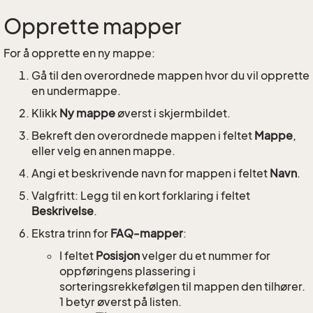
Opprette mapper
For å opprette en ny mappe:
Gå til den overordnede mappen hvor du vil opprette
en undermappe.
Klikk
Ny mappe
øverst i skjermbildet.
Bekreft den overordnede mappen i feltet
Mappe
,
eller velg en annen mappe.
Angi et beskrivende navn for mappen i feltet
Navn
.
Valgfritt: Legg til en kort forklaring i feltet
Beskrivelse
.
Ekstra trinn for
FAQ-mapper
:
I feltet
Posisjon
velger du et nummer for
oppføringens plassering i
sorteringsrekkefølgen til mappen den tilhører.
1 betyr øverst på listen.