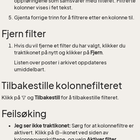
oppføringene som samsvarer med filteret. Filtrerte
kolonner vises i fet tekst.
Gjenta forrige trinn for å filtrere etter en kolonne til.
Fjern filter
Hvis du vil fjerne et filter du har valgt, klikker du
traktikonet på nytt og klikker på
Fjern
.
Listen over poster i arkivet oppdateres
umiddelbart.
Tilbakestille kolonnefilteret
Klikk på
og
Tilbakestill
for å tilbakestille filteret.
Feilsøking
Jeg ser ikke traktikonet:
Sørg for at kolonnefiltre er
aktivert. Klikk på
-ikonet ved siden av
kolonneoverskriftene, og velg
Aktiver filter
.