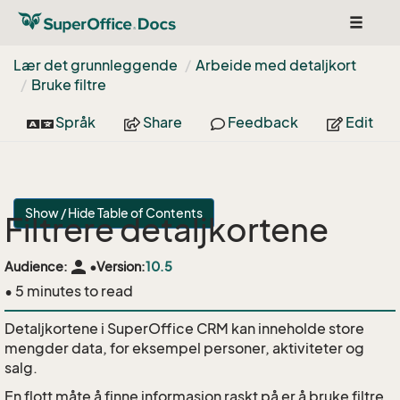
Toggle
navigat
Lær det grunnleggende
Arbeide med detaljkort
Bruke filtre
Språk
Share
Feedback
Edit
Show / Hide Table of Contents
Filtrere detaljkortene
person
Audience:
•
Version:
10.5
• 5 minutes to read
Detaljkortene i SuperOffice CRM kan inneholde store
mengder data, for eksempel personer, aktiviteter og
salg.
En flott måte å finne informasjon raskt på er å bruke filtre.