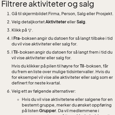
Filtrere aktiviteter og salg
Gå til skjermbildet Firma, Person, Salg eller Prosjekt.
Velg detaljkortet
Aktiviteter
eller
Salg
.
Klikk på
.
I
Fra
-boksen angir du datoen for så langt tilbake i tid
du vil vise aktiviteter eller salg for.
I
Til
-boksen angir du datoen for så langt frem i tid du
vil vise aktiviteter eller salg for.
Hvis du klikker på pilen til høyre for
Til
-boksen, får
du frem en liste over mulige tidsintervaller. Hvis du
for eksempel vil vise alle aktiviteter eller salg som er
definert for neste kvartal.
Velg ett av følgende alternativer:
Hvis du vil vise aktivitetene eller salgene for en
bestemt gruppe, merker du ønsket oppføring
på listen
Grupper
. Da vil medlemmene i