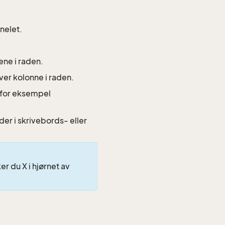
nelet.
ene i raden.
ver kolonne i raden.
 for eksempel
ader i skrivebords- eller
er du X i hjørnet av