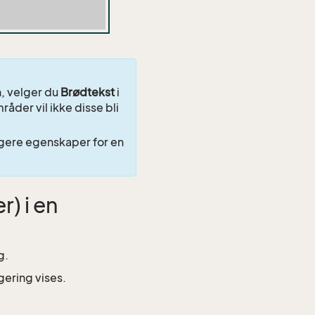
, velger du
Brødtekst
i
åder vil ikke disse bli
digere egenskaper for en
) i en
g.
igering vises.