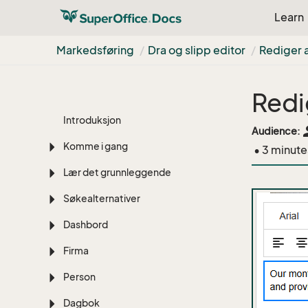
Learn
Markedsføring
Dra og slipp editor
Rediger a
Oversikt
Redi
Introduksjon
pe
Audience:
Komme i gang
• 3 minute
Lær det grunnleggende
Søkealternativer
Dashbord
Firma
Person
Dagbok