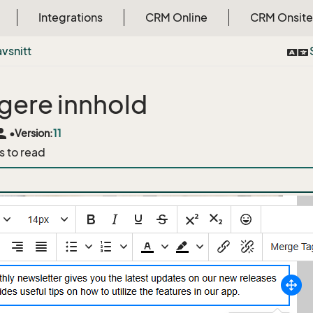
Integrations
CRM Online
CRM Onsite
vsnitt
gere innhold
rson
•
Version:
11
s to read