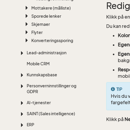
Redig
Mottakere (målliste)
Sporede lenker
Klikk på e
Skjemaer
Du kan red
Flyter
Kolo
Konverteringssporing
Egens
Lead-administrasjon
Egens
bakg
Mobile CRM
Resp
Kunnskapsbase
mobil
Personverninnstillinger og
TIP
GDPR
Hvis du v
fargefel
AI-tjenester
SAINT (Sales intelligence)
Klikk på
Ne
ERP