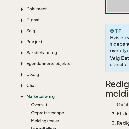
Dokument
E-post
Salg
TIP
Hvis du 
Prosjekt
sidepane
overstyr
Saksbehandling
Velg
Dat
Egendefinerte objekter
spesific 
Utvalg
Redig
Chat
meld
Markedsføring
Gå til
Oversikt
Opprette mappe
Klikk
Meldingsmaler
Redig
Legg til bilder