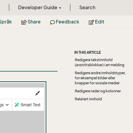
Developer Guide
Search
Språk
Share
Feedback
Edit
IN THIS ARTICLE
Redigere tekstinnhold
(avsnittsblokker) i en melding
Redigere andre innholdstyper,
for eksempel bilder eller
knapper for sosiale medier
Redigere rader og kolonner
Relatert innhold