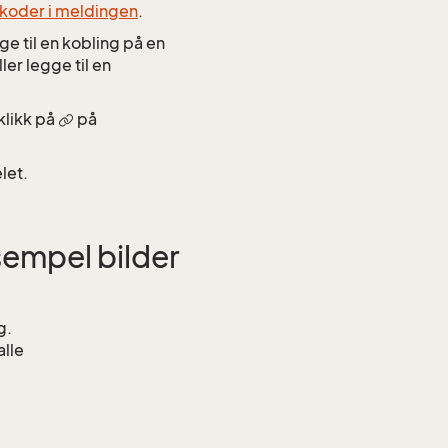
tekoder i meldingen
.
ge til en kobling på en
er legge til en
 klikk på
på
let.
sempel bilder
g.
alle