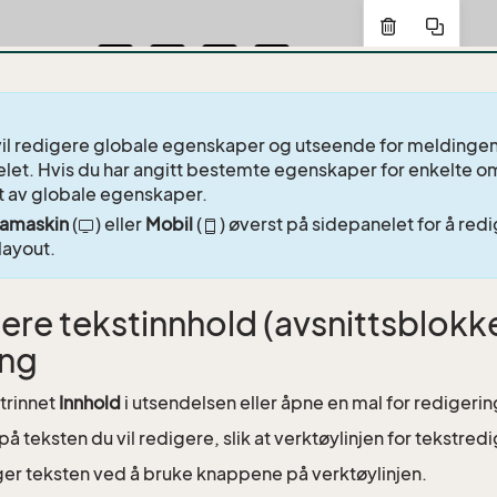
vil redigere globale egenskaper og utseende for meldingen
let. Hvis du har angitt bestemte egenskaper for enkelte omr
t av globale egenskaper.
amaskin
(
) eller
Mobil
(
) øverst på sidepanelet for å re
layout.
ere tekstinnhold (avsnittsblokker
ing
 trinnet
Innhold
i utsendelsen eller åpne en mal for redigerin
 på teksten du vil redigere, slik at verktøylinjen for tekstred
er teksten ved å bruke knappene på verktøylinjen.