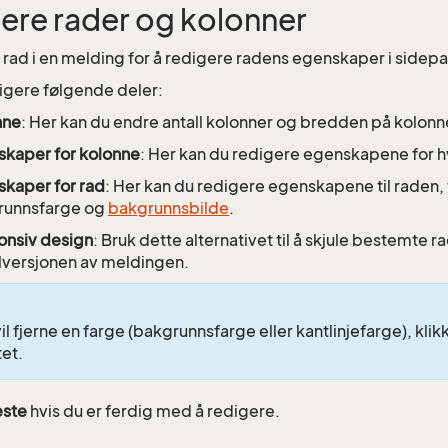
ere rader og kolonner
n rad i en melding for å redigere radens egenskaper i sidepa
igere følgende deler:
nne
: Her kan du endre antall kolonner og bredden på kolonn
kaper for kolonne
: Her kan du redigere egenskapene for h
kaper for rad
: Her kan du redigere egenskapene til raden,
runnsfarge og
bakgrunnsbilde
.
onsiv design
: Bruk dette alternativet til å skjule bestemte r
versjonen av meldingen.
il fjerne en farge (bakgrunnsfarge eller kantlinjefarge), klikk
tet.
ste
hvis du er ferdig med å redigere.