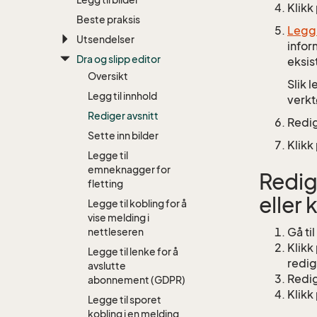
Klikk
Beste praksis
Legg 
Utsendelser
infor
Dra og slipp editor
eksis
Oversikt
Slik 
Legg til innhold
verkt
Rediger avsnitt
Redig
Sette inn bilder
Klikk
Legge til
emneknagger for
Redig
fletting
eller
Legge til kobling for å
vise melding i
Gå til
nettleseren
Klikk
Legge til lenke for å
redig
avslutte
Redig
abonnement (GDPR)
Klikk
Legge til sporet
kobling i en melding