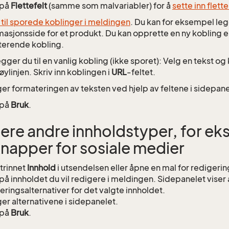
 på
Flettefelt
(samme som malvariabler) for å
sette inn flet
til sporede koblinger i meldingen
. Du kan for eksempel leg
masjonsside for et produkt. Du kan opprette en ny kobling ell
terende kobling.
legger du til en vanlig kobling (ikke sporet): Velg en tekst og
øylinjen. Skriv inn koblingen i
URL
-feltet.
er formateringen av teksten ved hjelp av feltene i sidepane
 på
Bruk
.
ere andre innholdstyper, for ek
 knapper for sosiale medier
 trinnet
Innhold
i utsendelsen eller åpne en mal for redigerin
 på innholdet du vil redigere i meldingen. Sidepanelet viser 
eringsalternativer for det valgte innholdet.
er alternativene i sidepanelet.
 på
Bruk
.