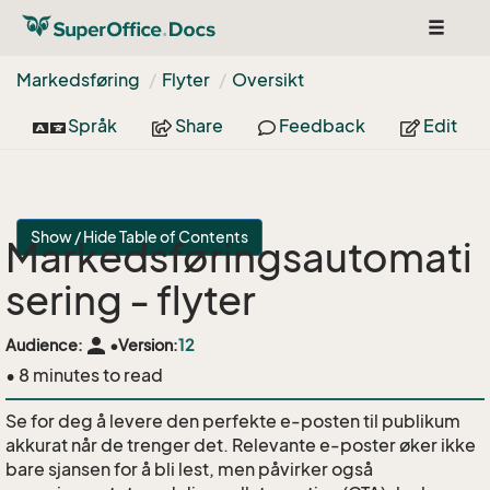
Toggle
navigat
Markedsføring
Flyter
Oversikt
Språk
Share
Feedback
Edit
Show / Hide Table of Contents
Markedsføringsautomati
sering - flyter
person
Audience:
•
Version:
12
• 8 minutes to read
Se for deg å levere den perfekte e-posten til publikum
akkurat når de trenger det. Relevante e-poster øker ikke
bare sjansen for å bli lest, men påvirker også