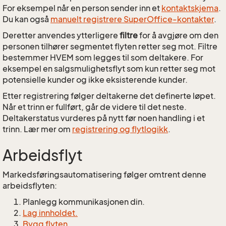
For eksempel når en person sender inn et
kontaktskjema
.
Du kan også
manuelt registrere SuperOffice-kontakter
.
Deretter anvendes ytterligere
filtre
for å avgjøre om den
personen tilhører segmentet flyten retter seg mot. Filtre
bestemmer HVEM som legges til som deltakere. For
eksempel en salgsmulighetsflyt som kun retter seg mot
potensielle kunder og ikke eksisterende kunder.
Etter registrering følger deltakerne det definerte løpet.
Når et trinn er fullført, går de videre til det neste.
Deltakerstatus vurderes på nytt før noen handling i et
trinn. Lær mer om
registrering og flytlogikk
.
Arbeidsflyt
Markedsføringsautomatisering følger omtrent denne
arbeidsflyten:
Planlegg kommunikasjonen din.
Lag innholdet.
Bygg flyten.