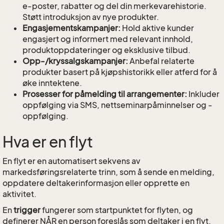
e-poster, rabatter og del din merkevarehistorie.
Støtt introduksjon av nye produkter.
Engasjementskampanjer:
Hold aktive kunder
engasjert og informert med relevant innhold,
produktoppdateringer og eksklusive tilbud.
Opp-/kryssalgskampanjer:
Anbefal relaterte
produkter basert på kjøpshistorikk eller atferd for å
øke inntektene.
Prosesser for påmelding til arrangementer:
Inkluder
oppfølging via SMS, nettseminarpåminnelser og -
oppfølging.
Hva er en flyt
En flyt er en automatisert sekvens av
markedsføringsrelaterte trinn, som å sende en melding,
oppdatere deltakerinformasjon eller opprette en
aktivitet.
En
trigger
fungerer som startpunktet for flyten, og
definerer NÅR en person foreslås som deltaker i en flyt.