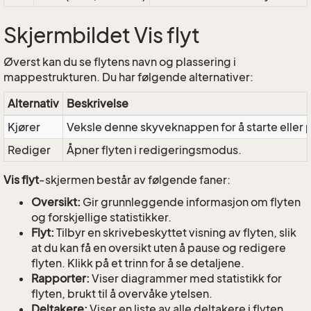
Skjermbildet Vis flyt
Øverst kan du se flytens navn og plassering i
mappestrukturen. Du har følgende alternativer:
Alternativ
Beskrivelse
Kjører
Veksle denne skyveknappen for å starte eller p
Rediger
Åpner flyten i redigeringsmodus.
Vis flyt
-skjermen består av følgende faner:
Oversikt:
Gir grunnleggende informasjon om flyten
og forskjellige statistikker.
Flyt:
Tilbyr en skrivebeskyttet visning av flyten, slik
at du kan få en oversikt uten å pause og redigere
flyten. Klikk på et trinn for å se detaljene.
Rapporter:
Viser diagrammer med statistikk for
flyten, brukt til å overvåke ytelsen.
Deltakere:
Viser en liste av alle deltakere i flyten,