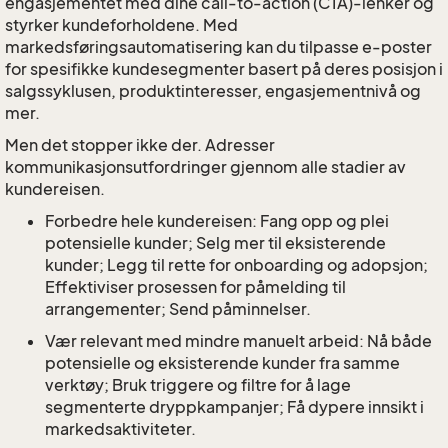
engasjementet med dine call-to-action (CTA)-lenker og
styrker kundeforholdene. Med
markedsføringsautomatisering kan du tilpasse e-poster
for spesifikke kundesegmenter basert på deres posisjon i
salgssyklusen, produktinteresser, engasjementnivå og
mer.
Men det stopper ikke der. Adresser
kommunikasjonsutfordringer gjennom alle stadier av
kundereisen.
Forbedre hele kundereisen: Fang opp og plei
potensielle kunder; Selg mer til eksisterende
kunder; Legg til rette for onboarding og adopsjon;
Effektiviser prosessen for påmelding til
arrangementer; Send påminnelser.
Vær relevant med mindre manuelt arbeid: Nå både
potensielle og eksisterende kunder fra samme
verktøy; Bruk triggere og filtre for å lage
segmenterte dryppkampanjer; Få dypere innsikt i
markedsaktiviteter.