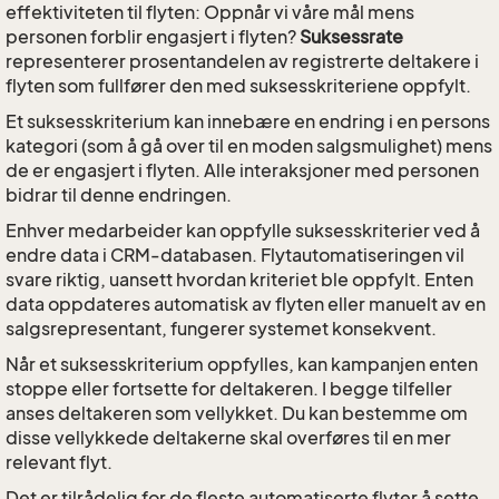
effektiviteten til flyten: Oppnår vi våre mål mens
personen forblir engasjert i flyten?
Suksessrate
representerer prosentandelen av registrerte deltakere i
flyten som fullfører den med suksesskriteriene oppfylt.
Et suksesskriterium kan innebære en endring i en persons
kategori (som å gå over til en moden salgsmulighet) mens
de er engasjert i flyten. Alle interaksjoner med personen
bidrar til denne endringen.
Enhver medarbeider kan oppfylle suksesskriterier ved å
endre data i CRM-databasen. Flytautomatiseringen vil
svare riktig, uansett hvordan kriteriet ble oppfylt. Enten
data oppdateres automatisk av flyten eller manuelt av en
salgsrepresentant, fungerer systemet konsekvent.
Når et suksesskriterium oppfylles, kan kampanjen enten
stoppe eller fortsette for deltakeren. I begge tilfeller
anses deltakeren som vellykket. Du kan bestemme om
disse vellykkede deltakerne skal overføres til en mer
relevant flyt.
Det er tilrådelig for de fleste automatiserte flyter å sette