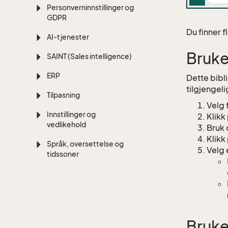
Personverninnstillinger og
GDPR
Du finner f
AI-tjenester
Bruke
SAINT (Sales intelligence)
ERP
Dette bibl
tilgjengeli
Tilpasning
Velg 
Innstillinger og
Klikk
vedlikehold
Bruk 
Klikk
Språk, oversettelse og
Velg 
tidssoner
Bruke