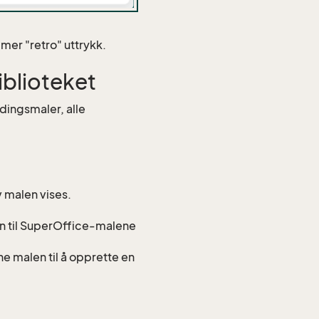
 mer "retro" uttrykk.
iblioteket
dingsmaler, alle
v malen vises.
en til SuperOffice-malene
e malen til å opprette en