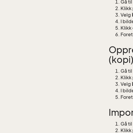
Gå ti
Klik
Velg
I bild
Klikk
Foret
Oppre
(kopi
Gå ti
Klikk
Velg
I bild
Foret
Impor
Gå ti
Klikk