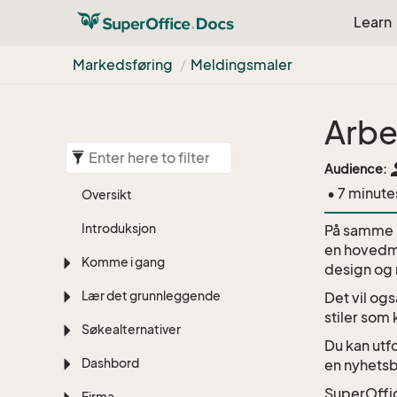
Learn
Markedsføring
Meldingsmaler
Arbe
pe
Audience:
• 7 minute
Oversikt
Introduksjon
På samme m
en hovedma
Komme i gang
design og 
Lær det grunnleggende
Det vil og
stiler som
Søkealternativer
Du kan utf
Dashbord
en nyhetsb
SuperOffi
Firma