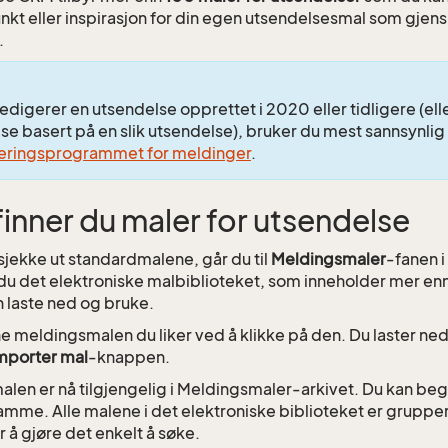
kt eller inspirasjon for din egen utsendelsesmal som gjens
.
redigerer en utsendelse opprettet i 2020 eller tidligere (ell
se basert på en slik utsendelse), bruker du mest sannsynli
geringsprogrammet for meldinger
.
finner du maler for utsendelse
 sjekke ut standardmalene, går du til
Meldingsmaler
-fanen 
 du det elektroniske malbiblioteket, som inneholder mer en
 laste ned og bruke.
e meldingsmalen du liker ved å klikke på den. Du laster ne
mporter mal
-knappen.
len er nå tilgjengelig i Meldingsmaler-arkivet. Du kan be
mme. Alle malene i det elektroniske biblioteket er grupper
r å gjøre det enkelt å søke.