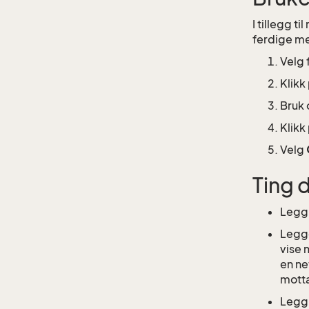
I tillegg t
ferdige me
Velg 
Klikk
Bruk 
Klikk
Velg
Ting 
Legg 
Legge
vise 
en ne
motta
Legg 