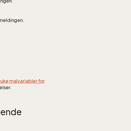
dingen.
i meldingen.
uke malvariabler for
lser.
erende