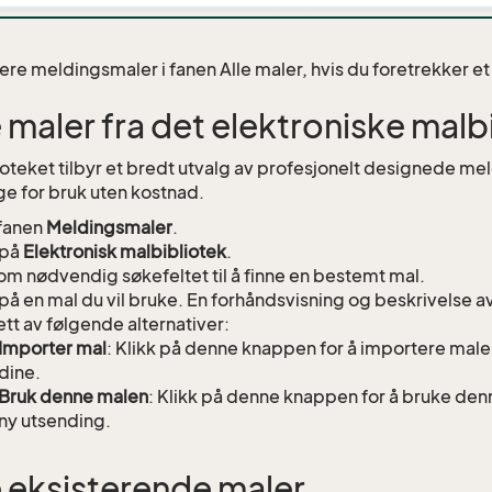
lere meldingsmaler i fanen Alle maler, hvis du foretrekker et
 maler fra det elektroniske malb
ioteket tilbyr et bredt utvalg av profesjonelt designede mel
ge for bruk uten kostnad.
fanen
Meldingsmaler
.
 på
Elektronisk malbibliotek
.
om nødvendig søkefeltet til å finne en bestemt mal.
 på en mal du vil bruke. En forhåndsvisning og beskrivelse a
ett av følgende alternativer:
Importer mal
: Klikk på denne knappen for å importere mal
dine.
Bruk denne malen
: Klikk på denne knappen for å bruke denn
ny utsending.
 eksisterende maler