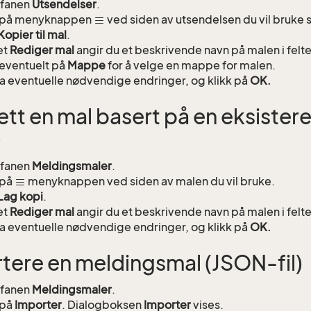
l fanen
Utsendelser
.
k på menyknappen
ved siden av utsendelsen du vil bruke 
Kopier til mal
.
et
Rediger mal
angir du et beskrivende navn på malen i felt
 eventuelt på
Mappe
for å velge en mappe for malen.
a eventuelle nødvendige endringer, og klikk på
OK.
tt en mal basert på en eksister
)
l fanen
Meldingsmaler
.
 på
menyknappen ved siden av malen du vil bruke.
Lag kopi
.
et
Rediger mal
angir du et beskrivende navn på malen i felt
a eventuelle nødvendige endringer, og klikk på
OK.
tere en meldingsmal (JSON-fil)
l fanen
Meldingsmaler
.
 på
Importer
. Dialogboksen
Importer
vises.