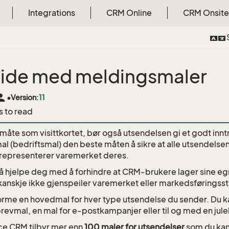
Integrations
CRM Online
CRM Onsite
ide med meldingsmaler
rson
•
Version:
11
s to read
åte som visittkortet, bør også utsendelsen gi et godt inntr
l (bedriftsmal) den beste måten å sikre at alle utsendelse
representerer varemerket deres.
så hjelpe deg med å forhindre at CRM-brukere lager sine
 kanskje ikke gjenspeiler varemerket eller markedsføringss
orme en hovedmal for hver type utsendelse du sender. Du 
revmal, en mal for e-postkampanjer eller til og med en jul
ce CRM tilbyr mer enn
100 maler for utsendelser
som du kan