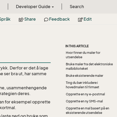
Developer Guide
Search
Språk
Share
Feedback
Edit
IN THIS ARTICLE
Hvor finner du maler for
utsendelse
Bruke maler fra det elektroniske
ykk. Derfor er det å lage
malbiblioteket
ne ser bra ut, har samme
Bruke eksisterende maler
Ting du bør inkludere i
 egne, usammenhengende
hovedmalen til firmaet
trategien deres.
Opprette en ny e-postmal
kan for eksempel opprette
Opprette en ny SMS-mal
ekortmal.
Opprette en mal basert på en
eksisterende utsendelse
 laste ned og bruke som