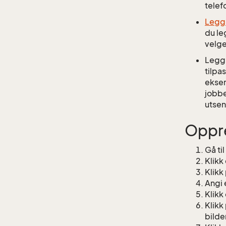
tele
Legg 
du le
velge
Legg 
tilpa
eksem
jobbe
utsen
Oppre
Gå ti
Klikk
Klikk
Angi 
Klikk
Klikk
bilde