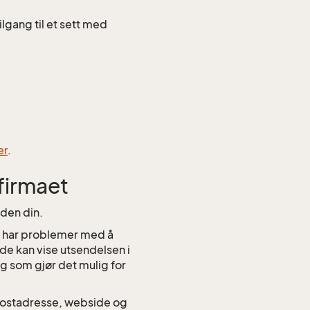
ilgang til et sett med
er
.
 firmaet
iden din.
en har problemer med å
de kan vise utsendelsen i
g som gjør det mulig for
-postadresse, webside og