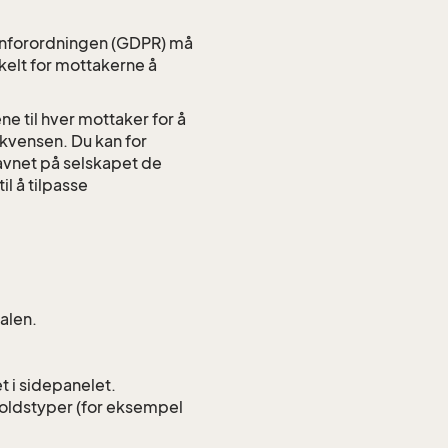
ernforordningen (GDPR) må
kelt for mottakerne å
ne til hver mottaker for å
ekvensen. Du kan for
navnet på selskapet de
il å tilpasse
alen.
t i sidepanelet.
nholdstyper (for eksempel