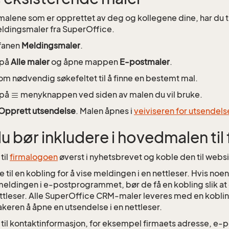
il malene som er opprettet av deg og kollegene dine, har du t
ldingsmaler fra SuperOffice.
fanen
Meldingsmaler
.
 på
Alle maler
og åpne mappen
E-postmaler
.
om nødvendig søkefeltet til å finne en bestemt mal.
 på
menyknappen ved siden av malen du vil bruke.
Opprett utsendelse
. Malen åpnes i
veiviseren for utsendels
du bør inkludere i hovedmalen til
til
firmalogoen
øverst i nyhetsbrevet og koble den til webs
 til en kobling for å vise meldingen i en nettleser. Hvis no
meldingen i e-postprogrammet, bør de få en kobling slik at 
ttleser. Alle SuperOffice CRM-maler leveres med en koblin
keren å åpne en utsendelse i en nettleser.
til kontaktinformasjon, for eksempel firmaets adresse, e