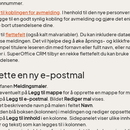
fonnummer.
til koblingen for avmelding
. I henhold til den nye personv
gge til en godt synlig kobling for avmelding og gjøre det en
 bort utsendelsene dine.
til
flettefelt
(også kalt malvariabler). Du kan inkludere datae
sse meldingen. Det vil hjelpe deg å øke åpnings- og klikkfr
pel titulere leseren din med fornavn eller fullt navn, eller 
r i. SuperOffice CRM tilbyr en rekke flettefelt du kan bruke t
delsene.
tte en ny e-postmal
l fanen
Meldingsmaler
.
 eventuelt på
Legg til mappe
for å opprette en mappe for m
 på
Legg til e-postmal
. Bildet
Rediger mal
vises.
et beskrivende navn på malen i feltet
Navn
.
 den blå boksen (kolonnen) i meldingen og rediger oppsette
 på
Legg til innhold
i en kolonne. Sidepanelet viser ulike in
r og tekst) som kan legges til i kolonnen.