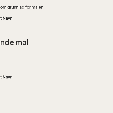
som grunnlag for malen.
et
Navn
.
ende mal
et
Navn
.