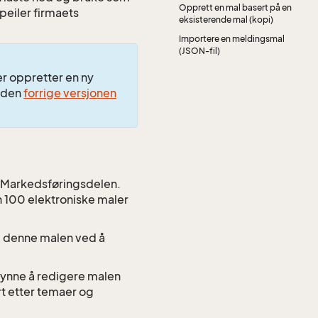
Opprett en mal basert på en
peiler firmaets
eksisterende mal (kopi)
Importere en meldingsmal
(JSON-fil)
er oppretter en ny
g den
forrige versjonen
i Markedsføringsdelen.
n 100 elektroniske maler
d denne malen ved å
gynne å redigere malen
t etter temaer og