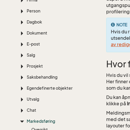
utgangspun
Person
profilering
Dagbok
NOTE
Hvis du 
Dokument
utsendel
E-post
av redi
Salg
Hvor 
Prosjekt
Hvis du vil
Saksbehandling
Her finner
som du kan
Egendefinerte objekter
Du kan åpn
Utvalg
klikke på
I
Chat
Meldingsma
med det sa
Markedsføring
layouter fo
Oversikt