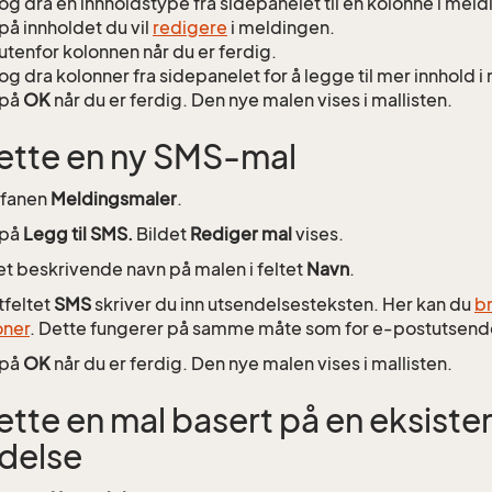
 og dra en innholdstype fra sidepanelet til en kolonne i mel
 på innholdet du vil
redigere
i meldingen.
 utenfor kolonnen når du er ferdig.
 og dra kolonner fra sidepanelet for å legge til mer innhold 
 på
OK
når du er ferdig. Den nye malen vises i mallisten.
tte en ny SMS-mal
l fanen
Meldingsmaler
.
 på
Legg til SMS.
Bildet
Rediger mal
vises.
et beskrivende navn på malen i feltet
Navn
.
tfeltet
SMS
skriver du inn utsendelsesteksten. Her kan du
br
oner
. Dette fungerer på samme måte som for e-postutsende
 på
OK
når du er ferdig. Den nye malen vises i mallisten.
tte en mal basert på en eksist
delse