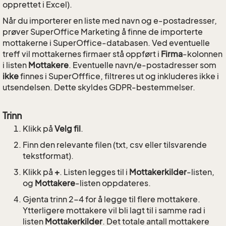
opprettet i Excel).
Når du importerer en liste med navn og e-postadresser,
prøver SuperOffice Marketing å finne de importerte
mottakerne i SuperOffice-databasen. Ved eventuelle
treff vil mottakernes firmaer stå oppført i
Firma
-kolonnen
i listen
Mottakere
. Eventuelle navn/e-postadresser som
ikke
finnes i SuperOfffice, filtreres ut og inkluderes ikke i
utsendelsen. Dette skyldes GDPR-bestemmelser.
Trinn
Klikk på
Velg fil
.
Finn den relevante filen (txt, csv eller tilsvarende
tekstformat).
Klikk på
+
. Listen legges til i
Mottakerkilder
-listen,
og
Mottakere
-listen oppdateres.
Gjenta trinn 2-4 for å legge til flere mottakere.
Ytterligere mottakere vil bli lagt til i samme rad i
listen
Mottakerkilder
. Det totale antall mottakere