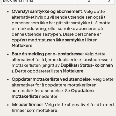
Bruk helst firma
x
x
Overstyr samtykke og abonnement
: Velg dette
alternativet hvis du vil sende utsendelsen også til
personer som ikke har gitt sitt samtykke til å motta
e-markedsføring, eller som ikke abonnerer på
denne utsendelsestypen. Disse personene er
oppført med statusen
Ikke samtykke
i listen
Mottakere
.
Bare én melding per e-postadresse
: Velg dette
alternativet for å fjerne dupliserte e-postadresser i
mottakerlisten (angitt av
Duplikat
i
Status-kolonnen
). Dette oppdaterer listen
Mottakere
.
Oppdater mottakerliste ved utsendelse
: Velg dette
alternativet for å oppdatere mottakerlisten
automatisk før utsendelse. Se
Oppdatere
mottakerliste
nedenfor.
Inkluder firmaer
: Velg dette alternativet for å ta med
firmaer som mottakere.