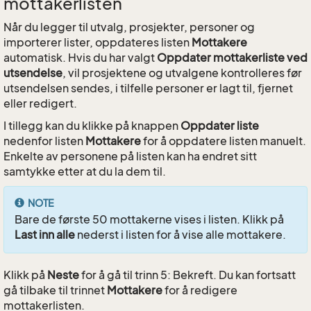
mottakerlisten
Når du legger til utvalg, prosjekter, personer og
importerer lister, oppdateres listen
Mottakere
automatisk. Hvis du har valgt
Oppdater mottakerliste ved
utsendelse
, vil prosjektene og utvalgene kontrolleres før
utsendelsen sendes, i tilfelle personer er lagt til, fjernet
eller redigert.
I tillegg kan du klikke på knappen
Oppdater liste
nedenfor listen
Mottakere
for å oppdatere listen manuelt.
Enkelte av personene på listen kan ha endret sitt
samtykke etter at du la dem til.
NOTE
Bare de første 50 mottakerne vises i listen. Klikk på
Last inn alle
nederst i listen for å vise alle mottakere.
Klikk på
Neste
for å gå til trinn 5: Bekreft. Du kan fortsatt
gå tilbake til trinnet
Mottakere
for å redigere
mottakerlisten.