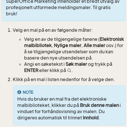
SuperOffice Marketing inneholder et bredt utvalg av
profesjonelt utformede meldingsmaler. Til gratis
bruk!
Velg en mal på en av følgende måter:
Velg en av de tilgjengelige fanene (
Elektronisk
malbibliotek
,
Nylige maler
,
Alle maler
osv.) for
å se tilgjengelige utsendelser som du kan
basere den nye utsendelsen på.
Angi en søketekst i
Søk maler
og trykk på
ENTER
eller klikk på
.
Klikk på en mal i listen nedenfor for å velge den.
NOTE
Hvis du bruker en mal fra det elektroniske
malbiblioteket, klikker du på
Bruk denne malen
i
vinduet for forhåndsvisning av malen. Du
dirigeres automatisk til trinnet
Innhold
.