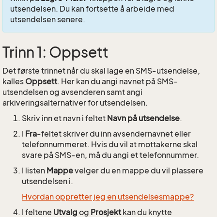
utsendelsen. Du kan fortsette å arbeide med
utsendelsen senere.
Trinn 1: Oppsett
Det første trinnet når du skal lage en SMS-utsendelse,
kalles
Oppsett
. Her kan du angi navnet på SMS-
utsendelsen og avsenderen samt angi
arkiveringsalternativer for utsendelsen.
Skriv inn et navn i feltet
Navn på utsendelse
.
I
Fra
-feltet skriver du inn avsendernavnet eller
telefonnummeret. Hvis du vil at mottakerne skal
svare på SMS-en, må du angi et telefonnummer.
I listen
Mappe
velger du en mappe du vil plassere
utsendelsen i.
Hvordan oppretter jeg en utsendelsesmappe?
I feltene
Utvalg
og
Prosjekt
kan du knytte