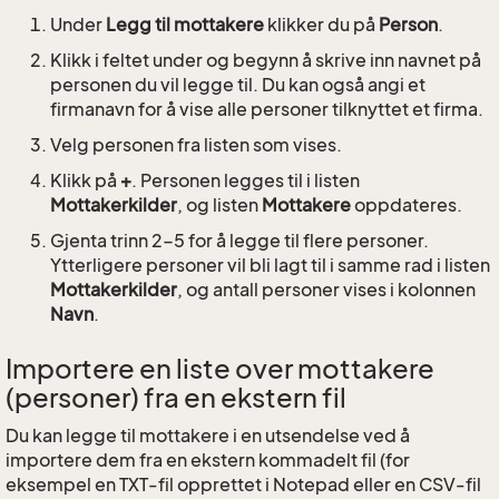
Under
Legg til mottakere
klikker du på
Person
.
Klikk i feltet under og begynn å skrive inn navnet på
personen du vil legge til. Du kan også angi et
firmanavn for å vise alle personer tilknyttet et firma.
Velg personen fra listen som vises.
Klikk på
+
. Personen legges til i listen
Mottakerkilder
, og listen
Mottakere
oppdateres.
Gjenta trinn 2-5 for å legge til flere personer.
Ytterligere personer vil bli lagt til i samme rad i listen
Mottakerkilder
, og antall personer vises i kolonnen
Navn
.
Importere en liste over mottakere
(personer) fra en ekstern fil
Du kan legge til mottakere i en utsendelse ved å
importere dem fra en ekstern kommadelt fil (for
eksempel en TXT-fil opprettet i Notepad eller en CSV-fil