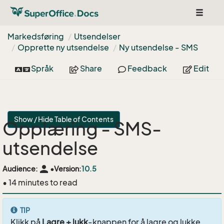
Toggle
navigat
Markedsføring
Utsendelser
Opprette ny utsendelse
Ny utsendelse - SMS
Språk
Share
Feedback
Edit
Show / Hide Table of Contents
Opplæring - SMS-
utsendelse
person
Audience:
•
Version:
10.5
• 14 minutes to read
TIP
Klikk på
Lagre + lukk
-knappen for å lagre og lukke