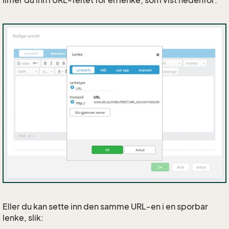
limer du inn i URL-feltet for en lenke, som vist nedenfor:
Eller du kan sette inn den samme URL-en i en sporbar
lenke, slik: