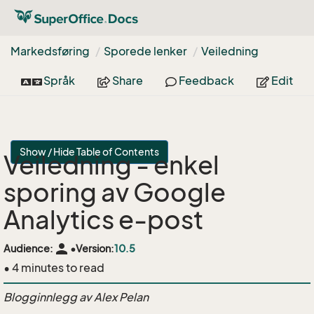
Markedsføring
Sporede lenker
Veiledning
Språk
Share
Feedback
Edit
Show / Hide Table of Contents
Veiledning - enkel
sporing av Google
Analytics e-post
person
Audience:
•
Version:
10.5
• 4 minutes to read
Blogginnlegg av Alex Pelan