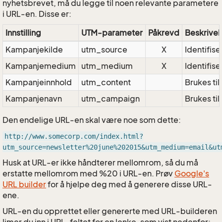
nyhetsbrevet, må du legge til noen relevante parametere
i URL-en. Disse er:
Innstilling
UTM-parameter
Påkrevd
Beskrivel
Kampanjekilde
utm_source
X
Identifis
Kampanjemedium
utm_medium
X
Identifis
Kampanjeinnhold
utm_content
Brukes ti
Kampanjenavn
utm_campaign
Brukes ti
Den endelige URL-en skal være noe som dette:
http://www.somecorp.com/index.html?
utm_source=newsletter%20june%202015&utm_medium=email&ut
Husk at URL-er ikke håndterer mellomrom, så du må
erstatte mellomrom med %20 i URL-en. Prøv
Google's
URL builder
for å hjelpe deg med å generere disse URL-
ene.
URL-en du opprettet eller genererte med URL-builderen