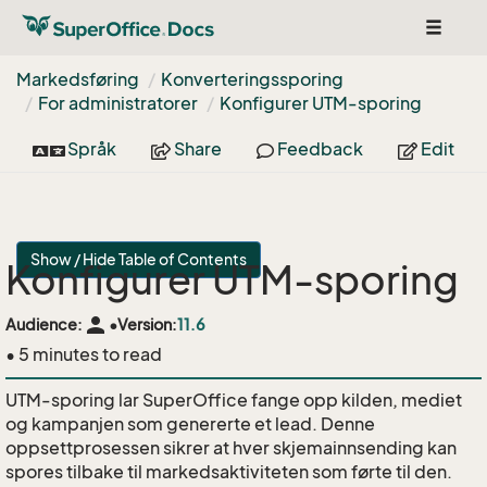
Toggle
navigat
Markedsføring
Konverteringssporing
For administratorer
Konfigurer UTM-sporing
Språk
Share
Feedback
Edit
Show / Hide Table of Contents
Konfigurer UTM-sporing
person
Audience:
•
Version:
11.6
• 5 minutes to read
UTM-sporing lar SuperOffice fange opp kilden, mediet
og kampanjen som genererte et lead. Denne
oppsettprosessen sikrer at hver skjemainnsending kan
spores tilbake til markedsaktiviteten som førte til den.