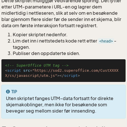
Dette skriptet muliggjør vedvarende sporing. Det lytter
etter UTM-parametere i URL-en og lagrer dem
midlertidig i nettleseren, slik at selv om en besøkende
blar gjennom flere sider før de sender inn et skjema, blir
data om første interaksjon fortsatt registrert.
Kopier skriptet nedenfor.
Lim det inn i nettstedets kode rett etter
-
<head>
taggen.
Publiser den oppdaterte siden.
<!-- SuperOffice UTM tag -->
<
script
src
=
"https://sod2.superoffice.com/CustXXXX
X/cs/javascript/utm.js"
>
</
script
>
TIP
Uten skriptet fanges UTM-data fortsatt for direkte
skjemakoblinger, men ikke for besøkende som
beveger seg mellom sider før innsending.