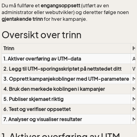
Du må fullføre et
engangsoppsett
(utført av en
administrator eller webutvikler) og deretter følge noen
gjentakende trinn
for hver kampanje.
Oversikt over trinn
Trinn
H
1. Aktiver overføring av UTM-data
A
2. Legg til UTM-sporingsskriptet på nettstedet ditt
W
3. Opprett kampanjekoblinger med UTM-parametere
M
4. Bruk den merkede koblingen i kampanjer
M
5. Publiser skjemaet riktig
M
6. Test og verifiser oppsettet
M
7. Analyser og visualiser resultater
M