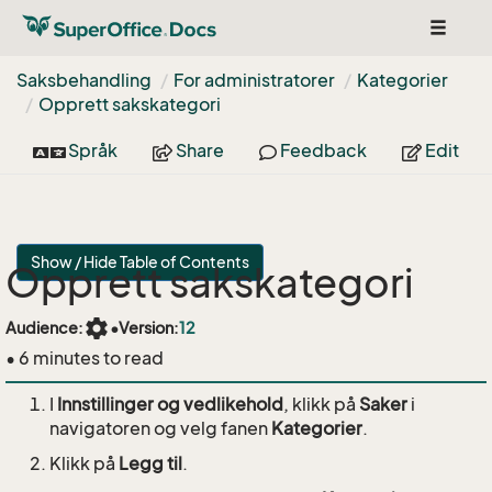
Toggle
navigat
Saksbehandling
For administratorer
Kategorier
Opprett sakskategori
Språk
Share
Feedback
Edit
Show / Hide Table of Contents
Opprett sakskategori
settings
Audience:
•
Version:
12
• 6 minutes to read
I
Innstillinger og vedlikehold
, klikk på
Saker
i
navigatoren og velg fanen
Kategorier
.
Klikk på
Legg til
.