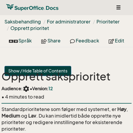
Toggle
navigat
Saksbehandling
For administratorer
Prioriteter
Opprett prioritet
Språk
Share
Feedback
Edit
Show / Hide Table of Contents
Opprett saksprioritet
settings
Audience:
•
Version:
12
• 4 minutes to read
Standardprioritetene som følger med systemet, er
Høy
,
Medium
og
Lav
. Du kan imidlertid både opprette nye
prioriteter og redigere innstillingene for eksisterende
prioriteter.