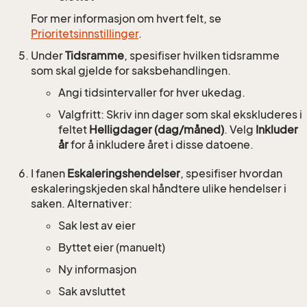
For mer informasjon om hvert felt, se
Prioritetsinnstillinger
.
Under
Tidsramme
, spesifiser hvilken tidsramme
som skal gjelde for saksbehandlingen.
Angi tidsintervaller for hver ukedag.
Valgfritt: Skriv inn dager som skal ekskluderes i
feltet
Helligdager (dag/måned)
. Velg
Inkluder
år
for å inkludere året i disse datoene.
I fanen
Eskaleringshendelser
, spesifiser hvordan
eskaleringskjeden skal håndtere ulike hendelser i
saken. Alternativer:
Sak lest av eier
Byttet eier (manuelt)
Ny informasjon
Sak avsluttet