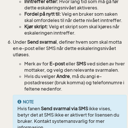
Inntreffer etter:
Hvor lang tid som må gå før
dette eskaleringsnivået aktiveres.
Fordel på nytt til:
Velg en bruker som saken
skal omfordeles til når dette nivået inntreffer.
Kjør skript:
Velg et skript som skal kjøres når
eskaleringen inntreffer.
Under
Send svarmal
, definer hvem som skal motta
en e-post eller SMS når dette eskaleringsnivået
utløses.
Merk av for
E-post
eller
SMS
ved siden av hver
mottaker, og velg den relevante svarmalen.
Hvis du velger
Andre
, må du angi e-
postadresser (bruk komma) og telefonnumre i
feltene nedenfor.
NOTE
Hvis fanen
Send svarmal via SMS
ikke vises,
betyr det at SMS ikke er aktivert for lisensen du
bruker. Kontakt systemansvarlig for mer
informasjon.