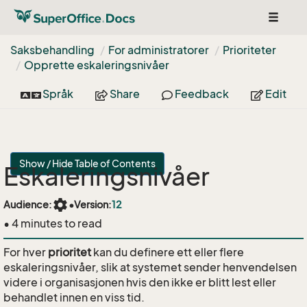
Toggle
navigat
Saksbehandling
For administratorer
Prioriteter
Opprette eskaleringsnivåer
Språk
Share
Feedback
Edit
Show / Hide Table of Contents
Eskaleringsnivåer
settings
Audience:
•
Version:
12
• 4 minutes to read
For hver
prioritet
kan du definere ett eller flere
eskaleringsnivåer, slik at systemet sender henvendelsen
videre i organisasjonen hvis den ikke er blitt lest eller
behandlet innen en viss tid.