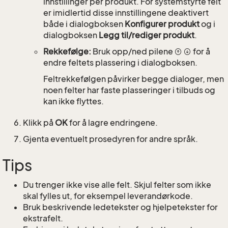
innstillinger per produkt. For systemstyrte felt
er imidlertid disse innstillingene deaktivert
både i dialogboksen
Konfigurer produkt
og i
dialogboksen
Legg til/rediger produkt
.
Rekkefølge:
Bruk opp/ned pilene
for å
endre feltets plassering i dialogboksen.
Feltrekkefølgen påvirker begge dialoger, men
noen felter har faste plasseringer i tilbuds og
kan ikke flyttes.
Klikk på
OK
for å lagre endringene.
Gjenta eventuelt prosedyren for andre språk.
Tips
Du trenger ikke vise alle felt. Skjul felter som ikke
skal fylles ut, for eksempel leverandørkode.
Bruk beskrivende ledetekster og hjelpetekster for
ekstrafelt.