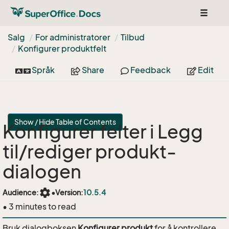
Toggle
navigat
Salg
For administratorer
Tilbud
Konfigurer produktfelt
Språk
Share
Feedback
Edit
Show / Hide Table of Contents
Konfigurer felter i Legg
til/rediger produkt-
dialogen
settings
Audience:
•
Version:
10.5.4
• 3 minutes to read
Bruk dialogboksen
Konfigurer produkt
for å kontrollere