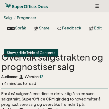
Toggle
navigat
Salg
Prognoser
Språk
Share
Feedback
Edit
Show / Hide Table of Contents
Overvåk salgstrakten og
prognostiser salg
person
Audience:
•
Version:
12
• 4 minutes to read
For å nå salgs­målene dine er det viktig å ha en sunn
salgstrakt. SuperOffice CRM gir deg to hovedmåter å
prognostisere salg og overvåke fremdrift på: