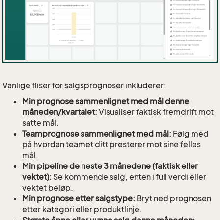
Vanlige fliser for salgsprognoser inkluderer:
Min prognose sammenlignet med mål denne
måneden/kvartalet:
Visualiser faktisk fremdrift mot
satte mål.
Teamprognose sammenlignet med mål:
Følg med
på hvordan teamet ditt presterer mot sine felles
mål.
Min pipeline de neste 3 månedene (faktisk eller
vektet):
Se kommende salg, enten i full verdi eller
vektet beløp.
Min prognose etter salgstype:
Bryt ned prognosen
etter kategori eller produktlinje.
Største åpne eller vunne salg denne måneden: