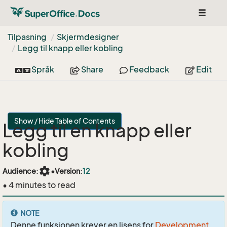
Toggle
navigat
Tilpasning
Skjermdesigner
Legg til knapp eller kobling
Språk
Share
Feedback
Edit
Show / Hide Table of Contents
Legg til en knapp eller
kobling
settings
Audience:
•
Version:
12
• 4 minutes to read
NOTE
Denne funksjonen krever en lisens for
Development