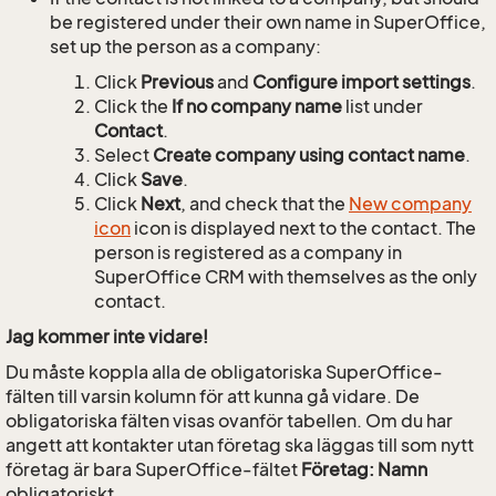
be registered under their own name in SuperOffice,
set up the person as a company:
Click
Previous
and
Configure import settings
.
Click the
If no company name
list under
Contact
.
Select
Create company using contact name
.
Click
Save
.
Click
Next
, and check that the
New company
icon
icon is displayed next to the contact. The
person is registered as a company in
SuperOffice CRM with themselves as the only
contact.
Jag kommer inte vidare!
Du måste koppla alla de obligatoriska SuperOffice-
fälten till varsin kolumn för att kunna gå vidare. De
obligatoriska fälten visas ovanför tabellen. Om du har
angett att kontakter utan företag ska läggas till som nytt
företag är bara SuperOffice-fältet
Företag: Namn
obligatoriskt.