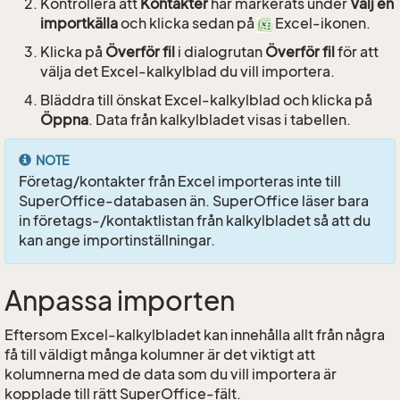
Kontrollera att
Kontakter
har markerats under
Välj en
importkälla
och klicka sedan på
Excel-ikonen.
Klicka på
Överför fil
i dialogrutan
Överför fil
för att
välja det Excel-kalkylblad du vill importera.
Bläddra till önskat Excel-kalkylblad och klicka på
Öppna
. Data från kalkylbladet visas i tabellen.
NOTE
Företag/kontakter från Excel importeras inte till
SuperOffice-databasen än. SuperOffice läser bara
in företags-/kontaktlistan från kalkylbladet så att du
kan ange importinställningar.
Anpassa importen
Eftersom Excel-kalkylbladet kan innehålla allt från några
få till väldigt många kolumner är det viktigt att
kolumnerna med de data som du vill importera är
kopplade till rätt SuperOffice-fält.