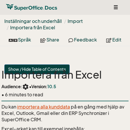
Toggle
navigat
Inställningar och underhåll
Import
Importera från Excel
Språk
Share
Feedback
Edit
Show / Hide Table of Contents
Importera från Excel
settings
Audience:
•
Version:
10.5
• 6 minutes to read
Du kan
importera alla kunddata
på en gång med hjälp av
Excel, Outlook, Gmail eller din ERP Synchronizer i
SuperOffice CRM.
Excel-arket kan till exempel innehålla: