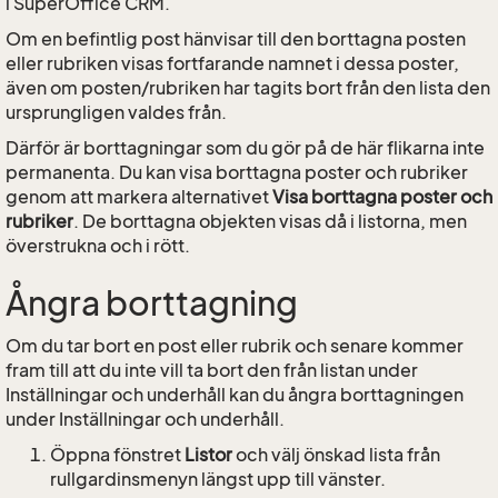
i SuperOffice CRM.
Om en befintlig post hänvisar till den borttagna posten
eller rubriken visas fortfarande namnet i dessa poster,
även om posten/rubriken har tagits bort från den lista den
ursprungligen valdes från.
Därför är borttagningar som du gör på de här flikarna inte
permanenta. Du kan visa borttagna poster och rubriker
genom att markera alternativet
Visa borttagna poster
och
rubriker
. De borttagna objekten visas då i listorna, men
överstrukna och i rött.
Ångra borttagning
Om du tar bort en post eller rubrik och senare kommer
fram till att du inte vill ta bort den från listan under
Inställningar och underhåll kan du ångra borttagningen
under Inställningar och underhåll.
Öppna fönstret
Listor
och välj önskad lista från
rullgardinsmenyn längst upp till vänster.