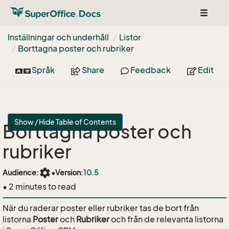
Toggle
navigat
Inställningar och underhåll
Listor
Borttagna poster och rubriker
Språk
Share
Feedback
Edit
Show / Hide Table of Contents
Borttagna poster och
rubriker
settings
Audience:
•
Version:
10.5
• 2 minutes to read
När du raderar poster eller rubriker tas de bort från
listorna
Poster
och
Rubriker
och från de relevanta listorna