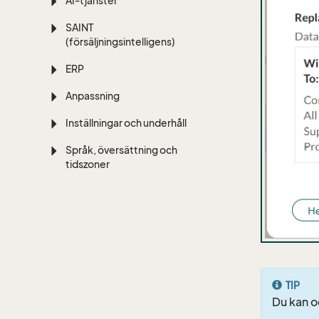
AI-tjänster
SAINT
(försäljningsintelligens)
ERP
Anpassning
Inställningar och underhåll
Språk, översättning och
tidszoner
TIP
Du kan o