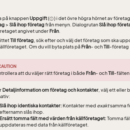
ka på knappen
Uppgift
(
) i det övre högra hörnet av företag
ag
>
Slå ihop företag
från menyn. Dialogrutan
Slå ihop föret
öretaget angivet under
Från
.
ittet
Till företag
, sök efter och välj det företag som ska up
källföretaget. Om du vill byta plats på
Från
- och
Till
-företag 
CAUTION
trollera att du väljer rätt företag i både
Från
- och
Till
-fälten
r
Detaljinformation om företag och kontakter
, välj ett elle
ativ:
Slå ihop identiska kontakter:
Kontakter med
exakt
samma fö
efternamn slås ihop.
Ersätt tomma fält med värden från källföretaget:
Tomma fält
uppdateras med data från källföretaget.