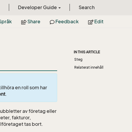
Developer Guide
Search
Språk
Share
Feedback
Edit
IN THIS ARTICLE
Steg
Relaterat innehåll
illhöra en roll som har
ent
.
ubbletter av företag eller
eter, fakturor,
lföretaget tas bort.