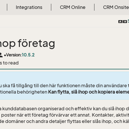
Integrations
CRM Online
CRM Onsite
ihop företag
rson
•
Version:
10.5.2
s to read
u ska få tillgång till den här funktionen måste din användare t
tionella behörigheten
Kan flytta, slå ihop och kopiera elem
lla kunddatabasen organiserad och effektiv kan du slå ihop d
oster när ett företag förvärvar ett annat. Kontakter, aktivit
e domäner och andra detaljer flyttas eller slås ihop, och käl