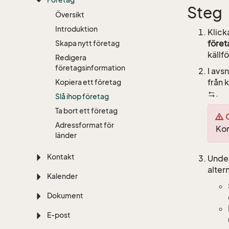
Steg
Översikt
Introduktion
Klic
föret
Skapa nytt företag
källf
Redigera
företagsinformation
I avsn
från 
Kopiera ett företag
.
Slå ihop företag
Ta bort ett företag
Adressformat för
Kon
länder
Kontakt
Unde
altern
Kalender
Dokument
E-post