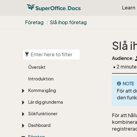
Learn
Företag
Slå ihop företag
Slå 
pe
Audience:
• 2 minute
Översikt
Introduktion
NOTE
Komma igång
För att d
den funk
Lär dig grunderna
Sökfunktioner
För att hå
kombinera p
Dashboard
registrerad
Företag