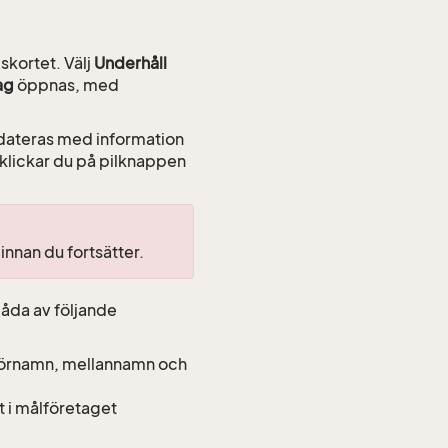
skortet. Välj
Underhåll
ag
öppnas, med
pdateras med information
klickar du på pilknappen
 innan du fortsätter.
r båda av följande
rnamn, mellannamn och
 i målföretaget