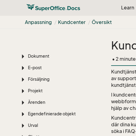
Learn
Dashboard
Företag
Anpassning
Kundcenter
Översikt
Kontakt
Kund
Kalender
Dokument
• 2 minute
E-post
Kundtjänst
av support
Försäljning
kundtjäns
Projekt
I kundcent
webbformul
Ärenden
hjälp av ch
Egendefinierade objekt
Kundcentre
där dina ku
Urval
söka i FAQ