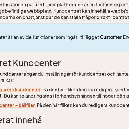
funktionen på kundtjänstplattformen är en fristående port
ags befintliga webbplats. Kundcentret kan innehålla webbf
derna en chattjänst där de kan ställa frågor direkt i centret
er är en av de funktioner som ingår i tillägget
Customer En
ret Kundcenter
 Kundcenter anger du inställningar för kundcentret och hant
 flikar:
gurera kundcenter
. På den här fliken kan du redigera kundc
t. Du kan se ändringarna i förhandsvisningen till höger på s
enter – källfiler
. På den här fliken kan du redigera kundcen
rat innehåll