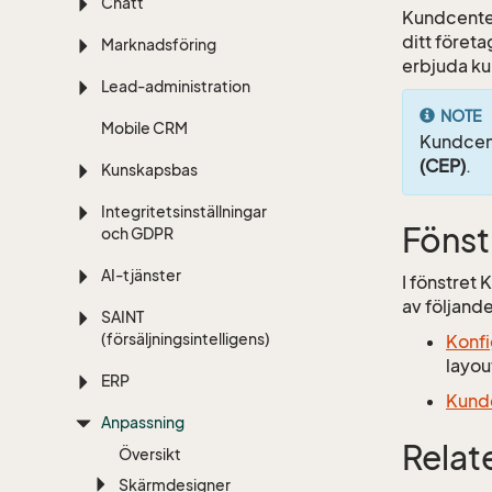
Chatt
Kundcenter
ditt föret
Marknadsföring
erbjuda kun
Lead-administration
NOTE
Mobile CRM
Kundcent
(CEP)
.
Kunskapsbas
Integritetsinställningar
Fönst
och GDPR
AI-tjänster
I fönstret
av följande
SAINT
(försäljningsintelligens)
Konfi
layou
ERP
Kundc
Anpassning
Relate
Översikt
Skärmdesigner