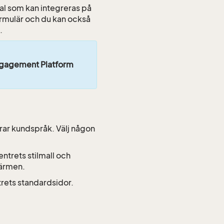
al som kan integreras på
ormulär och du kan också
.
gagement Platform
erar kundspråk. Välj någon
entrets stilmall och
kärmen.
trets standardsidor.