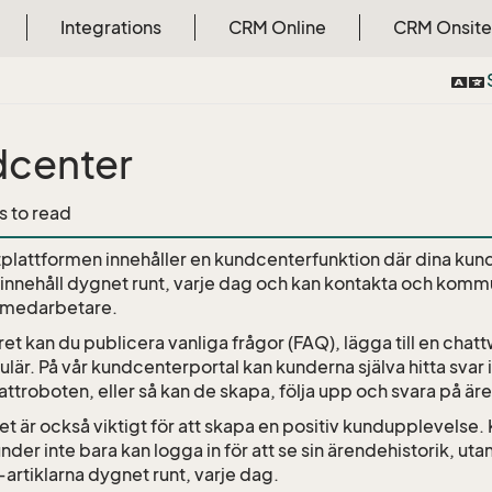
Integrations
CRM Online
CRM Onsite
center
s to read
plattformen innehåller en kundcenterfunktion där dina kun
innehåll dygnet runt, varje dag och kan kontakta och kom
tmedarbetare.
ret kan du publicera vanliga frågor (FAQ), lägga till en cha
är. På vår kundcenterportal kan kunderna själva hitta svar
attroboten, eller så kan de skapa, följa upp och svara på är
t är också viktigt för att skapa en positiv kundupplevelse.
nder inte bara kan logga in för att se sin ärendehistorik, uta
-artiklarna dygnet runt, varje dag.