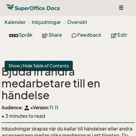
Toggle
navigat
Kalender
Inbjudningar
Översikt
Språk
Share
Feedback
Edit
Show / Hide Table of Contents
Bjuda in andra
medarbetare till en
händelse
person
Audience:
•
Version:
11.11
• 3 minutes to read
Inbjudningar skapas när du kallar till händelser eller andra
arrangemang mellan olika medlemmar i ett företag. Du