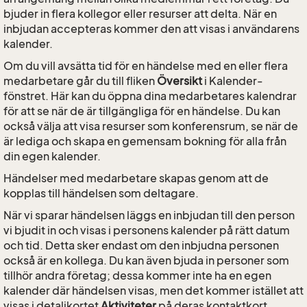
bjuder in flera kollegor eller resurser att delta. När en
inbjudan accepteras kommer den att visas i användarens
kalender.
Om du vill avsätta tid för en händelse med en eller flera
medarbetare går du till fliken
Översikt
i Kalender-
fönstret. Här kan du öppna dina medarbetares kalendrar
för att se när de är tillgängliga för en händelse. Du kan
också välja att visa resurser som konferensrum, se när de
är lediga och skapa en gemensam bokning för alla från
din egen kalender.
Händelser med medarbetare skapas genom att de
kopplas till händelsen som deltagare.
När vi sparar händelsen läggs en inbjudan till den person
vi bjudit in och visas i personens kalender på rätt datum
och tid. Detta sker endast om den inbjudna personen
också är en kollega. Du kan även bjuda in personer som
tillhör andra företag; dessa kommer inte ha en egen
kalender där händelsen visas, men det kommer istället att
visas i detaljkortet
Aktiviteter
på deras kontaktkort.