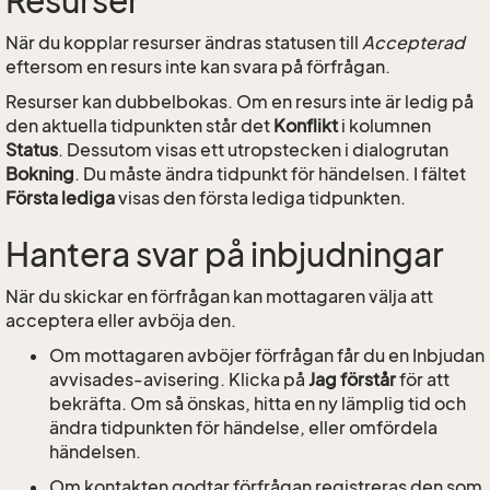
Resurser
När du kopplar resurser ändras statusen till
Accepterad
eftersom en resurs inte kan svara på förfrågan.
Resurser kan dubbelbokas. Om en resurs inte är ledig på
den aktuella tidpunkten står det
Konflikt
i kolumnen
Status
. Dessutom visas ett utropstecken i dialogrutan
Bokning
. Du måste ändra tidpunkt för händelsen. I fältet
Första lediga
visas den första lediga tidpunkten.
Hantera svar på inbjudningar
När du skickar en förfrågan kan mottagaren välja att
acceptera eller avböja den.
Om mottagaren avböjer förfrågan får du en Inbjudan
avvisades-avisering. Klicka på
Jag förstår
för att
bekräfta. Om så önskas, hitta en ny lämplig tid och
ändra tidpunkten för händelse, eller omfördela
händelsen.
Om kontakten godtar förfrågan registreras den som