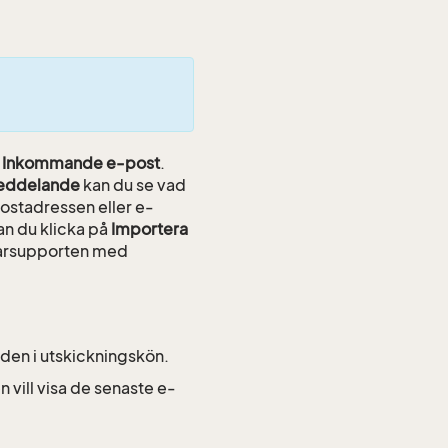
t
Inkommande e-post
.
meddelande
kan du se vad
ostadressen eller e-
an du klicka på
Importera
ndarsupporten med
den i utskickningskön.
n vill visa de senaste e-