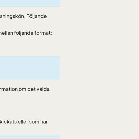
äsningskön. Följande
a mellan följande format:
ormation om det valda
kickats eller som har