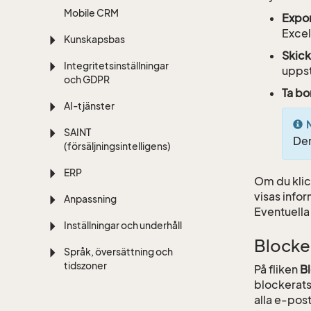
Mobile CRM
Expo
Excel
Kunskapsbas
Skic
Integritetsinställningar
uppst
och GDPR
Ta bo
AI-tjänster
SAINT
Den
(försäljningsintelligens)
ERP
Om du klic
visas info
Anpassning
Eventuella
Inställningar och underhåll
Blocke
Språk, översättning och
tidszoner
På fliken
B
blockerats
alla e-pos