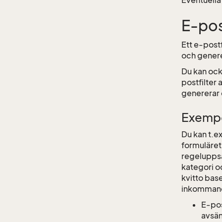
Eventuella
E-pos
Ett e-post
och genere
Du kan ock
postfilter
genererar 
Exempe
Du kan t.ex
formuläret
regeluppsä
kategori o
kvitto base
inkommand
E-pos
avsän