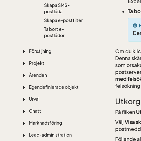
Excel
Skapa SMS-
Ta bo
postlåda
Skapa e-postfilter
Ta bort e-
Den
postlådor
Om du klic
Försäljning
Denna skär
Projekt
som orsaka
postserver
Ärenden
med felsö
felsökning
Egendefinierade objekt
Urval
Utkorg
Chatt
På fliken
Ut
Välj
Visa 
Marknadsföring
postmedde
Lead-administration
Följande a