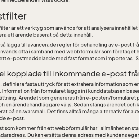
 felmeddelanden visas också.
tfilter
filter är ett verktyg som används för att analysera innehåll
ra ett ärende baserat på detta innehåll.
så lägga till avancerade regler för behandling av e-post fr
 används ofta i samband med webbformulär som företaget h
ett e-postmeddelande med fast format som importeras i S
l kopplade till inkommande e-post fr
. definiera fasta uttryck för att extrahera information som e
. Information från formuläret läggs in i kunddatabasen base
ttning. Ärendet som genereras från e-posten/formuläret pl
ch en ärendehandläggare väljs. Sedan stängs ärendet och k
rat på en svarsmall. Det finns alltså många alternativ för a
e e-post.
t som kommer från ett webbformulär har i allmänhet en st
daradress. Du kan ersätta denna adress med kundens ege