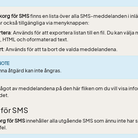
korg för SMS
finns en lista över alla SMS-meddelanden i inl
 är också tillgängliga via menyknappen:
rtera
: Används för att exportera listan till en fil. Du kan välj
, HTML och oformaterad text.
rt
: Används för att ta bort de valda meddelandena.
NOTE
na åtgärd kan inte ångras.
något av meddelandena på den här fliken om du vill visa inf
det.
 för SMS
rg för SMS
innehåller alla utgående SMS som ännu inte har s
fel.