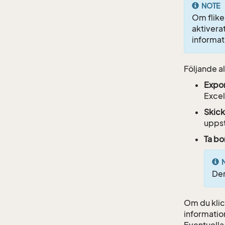
NOTE
Om flike
aktivera
informat
Följande a
Expo
Excel
Skic
uppst
Ta bo
Den
Om du klic
informatio