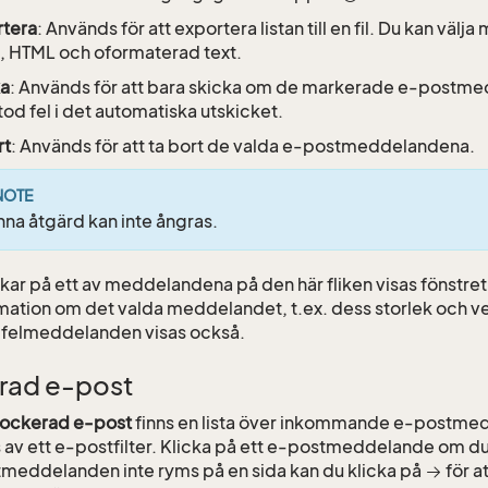
rtera
: Används för att exportera listan till en fil. Du kan välj
, HTML och oformaterad text.
ka
: Används för att bara skicka om de markerade e-postm
od fel i det automatiska utskicket.
rt
: Används för att ta bort de valda e-postmeddelandena.
NOTE
na åtgärd kan inte ångras.
kar på ett av meddelandena på den här fliken visas fönstre
rmation om det valda meddelandet, t.ex. dess storlek och
 felmeddelanden visas också.
rad e-post
lockerad e-post
finns en lista över inkommande e-postme
 av ett e-postfilter. Klicka på ett e-postmeddelande om du v
tmeddelanden inte ryms på en sida kan du klicka på
för at