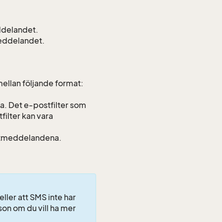
ddelandet.
meddelandet.
a mellan följande format:
. Det e-postfilter som
ilter kan vara
ostmeddelandena.
ller att SMS inte har
on om du vill ha mer