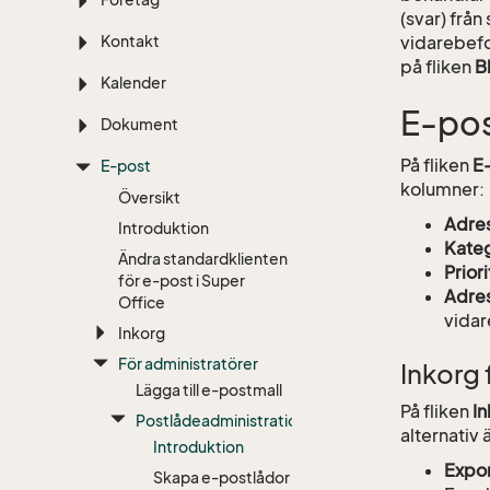
(svar) frå
Kontakt
vidarebefo
på fliken
B
Kalender
E-pos
Dokument
På fliken
E
E-post
kolumner:
Översikt
Adre
Introduktion
Kateg
Ändra standardklienten
Priori
för e-post i Super
Adres
Office
vidar
Inkorg
För administratörer
Inkorg 
Lägga till e-postmall
På fliken
In
Postlådeadministration
alternativ 
Introduktion
Expo
Skapa e-postlådor