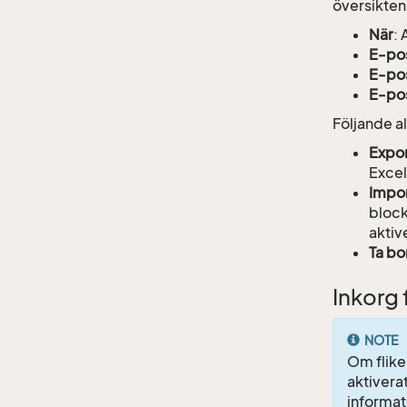
översikten
När
:
E-po
E-pos
E-po
Följande al
Expo
Excel
Impo
block
aktiv
Ta bo
Inkorg
NOTE
Om flike
aktivera
informat