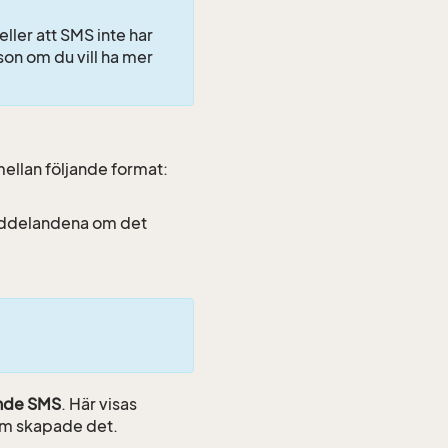
ller att SMS inte har
on om du vill ha mer
a mellan följande format:
eddelandena om det
nde SMS
. Här visas
om skapade det.