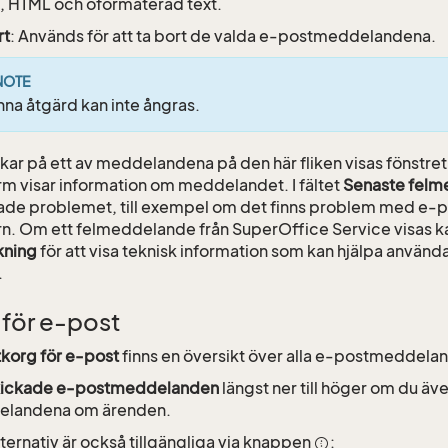
, HTML och oformaterad text.
rt
: Används för att ta bort de valda e-postmeddelandena.
NOTE
na åtgärd kan inte ångras.
kar på ett av meddelandena på den här fliken visas fönstre
m visar information om meddelandet. I fältet
Senaste fel
de problemet, till exempel om det finns problem med e-p
n. Om ett felmeddelande från SuperOffice Service visas k
kning
för att visa teknisk information som kan hjälpa anvä
.
 för e-post
korg för e-post
finns en översikt över alla e-postmeddelan
skickade e-postmeddelanden
längst ner till höger om du äve
landena om ärenden.
lternativ är också tillgängliga via knappen
: