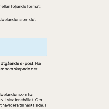
a mellan följande format:
eddelandena om det
t
Utgående e-post
. Här
 vem som skapade det.
ddelanden som har
ill visa innehållet. Om
t navigera till nästa sida. I