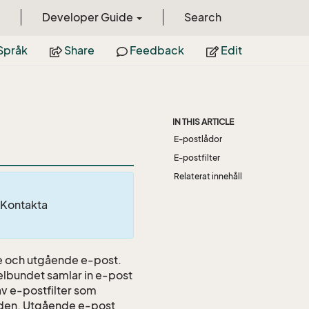
Developer Guide
Search
Språk
Share
Feedback
Edit
IN THIS ARTICLE
E-postlådor
E-postfilter
Relaterat innehåll
. Kontakta
e och utgående e-post.
lbundet samlar in e-post
v e-postfilter som
nden. Utgående e-post