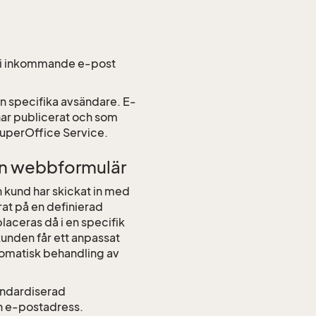
et i inkommande e-post
ån specifika avsändare. E-
ar publicerat och som
uperOffice Service.
ån webbformulär
n kund har skickat in med
rat på en definierad
aceras då i en specifik
unden får ett anpassat
utomatisk behandling av
andardiserad
n e-postadress.