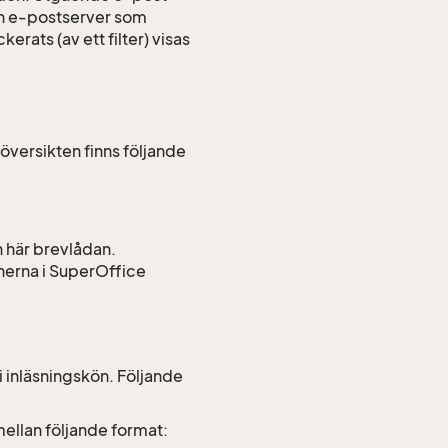
 en e-postserver som
ats (av ett filter) visas
 översikten finns följande
n här brevlådan.
nerna i SuperOffice
 inläsningskön. Följande
a mellan följande format: