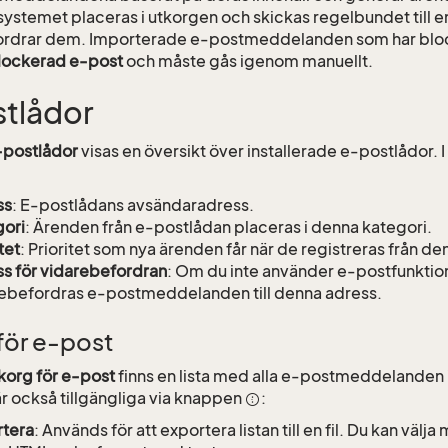
n systemet placeras i utkorgen och skickas regelbundet till
rdrar dem. Importerade e-postmeddelanden som har blocker
lockerad e-post
och måste gås igenom manuellt.
tlådor
-postlådor
visas en översikt över installerade e-postlådor. I
ss
: E-postlådans avsändaradress.
ori
: Ärenden från e-postlådan placeras i denna kategori.
tet
: Prioritet som nya ärenden får när de registreras från de
s för vidarebefordran
: Om du inte använder e-postfunktio
ebefordras e-postmeddelanden till denna adress.
för e-post
korg för e-post
finns en lista med alla e-postmeddelanden i
är också tillgängliga via knappen
:
rtera
: Används för att exportera listan till en fil. Du kan välj