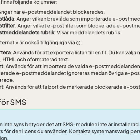
 finns följande kolumner:
 Anger när e-postmeddelandet blockerades.
stlåda
: Anger vilken brevlåda som importerade e-postme
tfilter
: Anger vilket e-postfilter som blockerade e-post
stmeddelandets rubrik
: Visar meddelandets rubrik.
ternativ är också tillgängliga via
:
rtera
: Används för att exportera listan till en fil. Du kan välj
, HTML och oformaterad text.
rt
: Används för att importera de valda e-postmeddelandena
erade e-postmeddelandet ignoreras medan övriga e-postf
erade.
rt
: Används för att ta bort de markerade blockerade e-p
 för SMS
n inte syns betyder det att SMS-modulen inte är installerad e
ts för den licens du använder. Kontakta systemansvarig pers
ion.