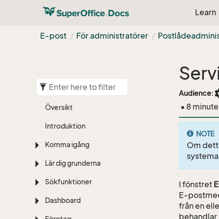
Learn
E-post
För administratörer
Postlådeadminis
Serv
set
Audience:
• 8 minute
Översikt
Introduktion
NOTE
Komma igång
Om detta
systeman
Lär dig grunderna
Sökfunktioner
I fönstret
E
E-postmed
Dashboard
från en el
behandlar 
Företag