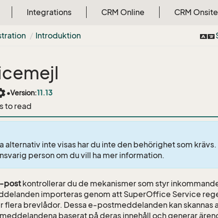
Integrations
CRM Online
CRM Onsite
tration
Introduktion
icemejl
tings
•
Version:
11.13
s to read
 alternativ inte visas har du inte den behörighet som krävs
svarig person om du vill ha mer information.
-post
kontrollerar du de mekanismer som styr inkommand
delanden importeras genom att SuperOffice Service rege
ler flera brevlådor. Dessa e-postmeddelanden kan skannas a
meddelandena baserat på deras innehåll och generar äre