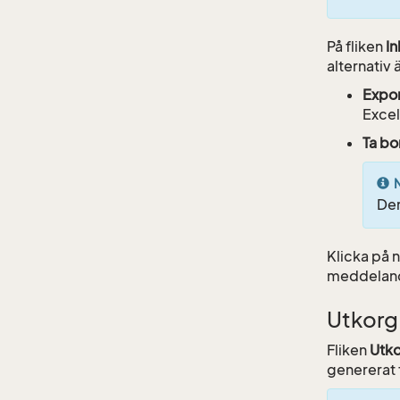
På fliken
In
alternativ
Expo
Excel
Ta bo
Den
Klicka på 
meddelan
Utkorg
Fliken
Utko
genererat 