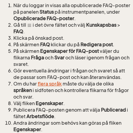
När du loggar in visas alla opublicerade FAQ-poster
på panelen
Status
på instrumentpanelen, under
Opublicerade FAQ-poster
.
Gå till
i det övre fältet och välj
Kunskapsbas
>
FAQ
.
Klicka på önskad post.
På skärmen
FAQ
klickar du på
Redigera post
.
På skärmen
Egenskaper för FAQ-post
väljer du
flikarna
Fråga
och
Svar
och läser igenom frågan och
svaret.
Gör eventuella ändringar i frågan och svaret så att
de passar som FAQ-post och kan återanvändas.
Om du har
flera språk
måste du välja de olika
språken
i sidfoten och kontrollera flikarna för frågor
och svar.
Välj fliken
Egenskaper
.
Publicera FAQ-posten genom att välja
Publicerad
i
fältet
Arbetsflöde
.
Andra ändringar som behövs kan göras på fliken
Egenskaper
.