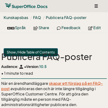
Toggle
navigat
Kunskapsbas
FAQ
Publicera FAQ-poster
Språk
Share
Feedback
Edit
Show / Hide Table of Contents
Publicera FAQ-poster
person
Audience:
•
Version:
10.5
• 1 minute to read
När en ärendhandläggare
skapar ett förslag på en FAQ-
post
avpubliceras den och är inte längre tillgänglig i
SuperOffice Customer Centre. För att göra den
tillgänglig måste en person med FAQ-
administrationsrättigheter publicera den.