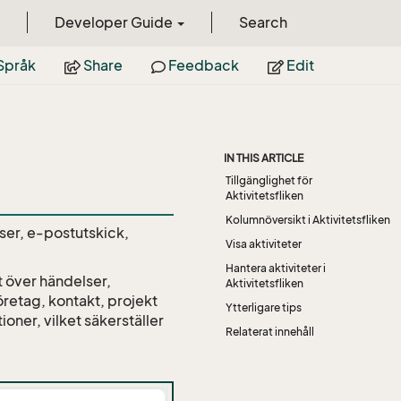
Developer Guide
Search
Språk
Share
Feedback
Edit
IN THIS ARTICLE
Tillgänglighet för
Aktivitetsfliken
Kolumnöversikt i Aktivitetsfliken
ser, e-postutskick,
Visa aktiviteter
Hantera aktiviteter i
 över händelser,
Aktivitetsfliken
retag, kontakt, projekt
Ytterligare tips
ioner, vilket säkerställer
Relaterat innehåll