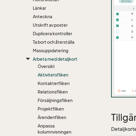
Länkar
Anteckna
Utskrift av poster
Duplicera kontroller
Ta bort och återställa
Massuppdatering
Arbeta med detaljkort
Översikt
Aktivitetsfliken
Kontakterfliken
Relationsfliken
Försäljningsfliken
Projektfliken
Tillgä
Ärendenfliken
Anpassa
Detaljkort
kolumnvisningen