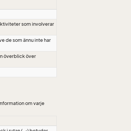
aktiviteter som involverar
ive de som ännu inte har
 en överblick över
 information om varje
k i rutan (
) betyder