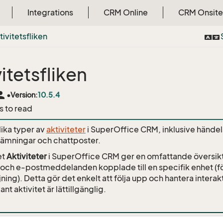
Integrations
CRM Online
CRM Onsite
tivitetsfliken
itetsfliken
rson
•
Version:
10.5.4
s to read
lika typer av
aktiviteter
i SuperOffice CRM, inklusive händel
lämningar och chattposter.
et
Aktiviteter
i SuperOffice CRM ger en omfattande översikt
ch e-postmeddelanden kopplade till en specifik enhet (fö
ljning). Detta gör det enkelt att följa upp och hantera interakt
vant aktivitet är lättillgänglig.