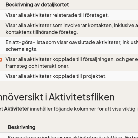
Beskrivning av detaljkortet
Visar alla aktiviteter relaterade till företaget.
Visar alla aktiviteter som involverar kontakten, inklusive 
kontaktens tillhörande företag.
En att-göra-lista som visar oavslutade aktiviteter, inklus
schemalagts.
g
Visar alla aktiviteter kopplade till försäljningen, och ger
framsteg och interaktioner.
Visar alla aktiviteter kopplade till projektet.
növersikt i Aktivitetsfliken
et
Aktiviteter
innehåller följande kolumner för att visa viktig
Beskrivning
Kryssruta som indikerar om aktiviteten är slutförd. En boc