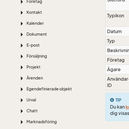
Företag
Kontakt
Typikon
Kalender
Datum
Dokument
Typ
E-post
Beskrivni
Försäljning
Företag
Projekt
Ägare
Ärenden
Användar
ID
Egendefinierade objekt
Urval
TIP
Du kan
k
Chatt
dig visas
Marknadsföring