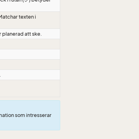
atchar texten i
 planerad att ske.
.
rmation som intresserar