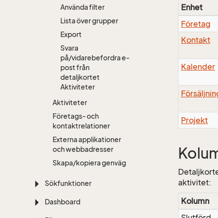
Enhet
Använda filter
Lista över grupper
Företag
Export
Kontakt
Svara
på/vidarebefordra e-
Kalender
post från
detaljkortet
Aktiviteter
Försäljnin
Aktiviteter
Företags- och
Projekt
kontaktrelationer
Externa applikationer
Kolum
och webbadresser
Skapa/kopiera genväg
Detaljkort
aktivitet:
Sökfunktioner
Kolumn
Dashboard
Slutförd