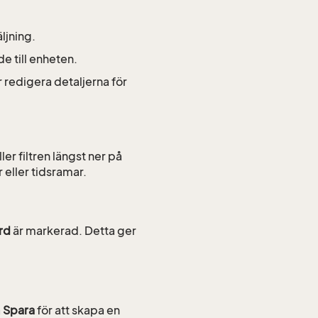
ljning.
de till enheten.
r redigera detaljerna för
er filtren längst ner på
 eller tidsramar.
rd
är markerad. Detta ger
å
Spara
för att skapa en