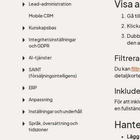
Visa a
Lead-administration
Gå ti
Mobile CRM
Klick
Kunskapsbas
Dubbe
Integritetsinställningar
den a
och GDPR
Filtrera
AI-tjänster
Du kan
filt
SAINT
detaljkorte
(försäljningsintelligens)
ERP
Inklude
Anpassning
För att inkl
en fullstä
Inställningar och underhåll
Hanter
Språk, översättning och
tidszoner
Lägg t