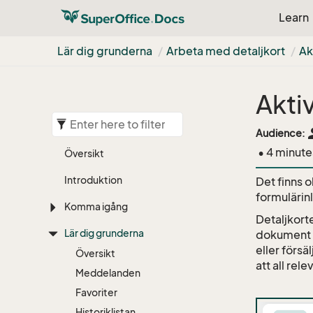
Learn
Lär dig grunderna
Arbeta med detaljkort
Ak
Aktiv
pe
Audience:
• 4 minute
Översikt
Introduktion
Det finns o
formulärin
Komma igång
Detaljkort
Lär dig grunderna
dokument o
eller försä
Översikt
att all rele
Meddelanden
Favoriter
Historiklistan