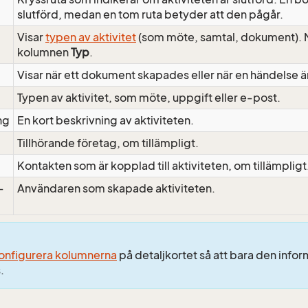
slutförd, medan en tom ruta betyder att den pågår.
Visar
typen av aktivitet
(som möte, samtal, dokument). M
kolumnen
Typ
.
Visar när ett dokument skapades eller när en händelse är
Typen av aktivitet, som möte, uppgift eller e-post.
ng
En kort beskrivning av aktiviteten.
Tillhörande företag, om tillämpligt.
Kontakten som är kopplad till aktiviteten, om tillämpligt
-
Användaren som skapade aktiviteten.
onfigurera kolumnerna
på detaljkortet så att bara den info
.