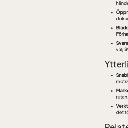
hände
Öppna
doku
Blädd
Förh
Svara
välj
S
Ytterl
Snab
motsv
Marke
rutan
Verkt
det fö
Relate