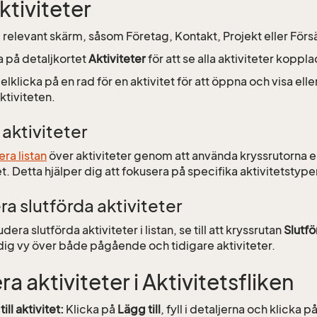
ktiviteter
ll relevant skärm, såsom Företag, Kontakt, Projekt eller Försä
a på detaljkortet
Aktiviteter
för att se alla aktiviteter koppla
lklicka på en rad för en aktivitet för att öppna och visa elle
ktiviteten.
 aktiviteter
rera listan
över aktiviteter genom att använda kryssrutorna ell
t. Detta hjälper dig att fokusera på specifika aktivitetstyper
ra slutförda aktiviteter
udera slutförda aktiviteter i listan, se till att kryssrutan
Slutfö
ndig vy över både pågående och tidigare aktiviteter.
a aktiviteter i Aktivitetsfliken
ill aktivitet:
Klicka på
Lägg till
, fyll i detaljerna och klicka p