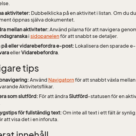
lse.
 aktiviteter:
Dubbelklicka på en aktivitet i listan. Om du d
ment öppnas själva dokumentet.
ra mellan aktiviteter:
Använd pilarna för att navigera genom
andsgranska
i
sidopanelen
för att snabbt se detaljer.
 på eller vidarebefordra e-post:
Lokalisera den sparade e-
vara
eller
Vidarebefordra
.
igare tips
bnavigering:
Använd
Navigatorn
för att snabbt växla mellan
arande Aktivitetsflikar.
ra som slutförd:
För att ändra
Slutförd
-statusen för en aktivi
.
ygstips för fullständig text:
Om inte all text i ett fält är syn
r att visa det i en inforuta.
rat innehåll