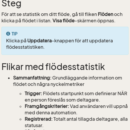
Steg
För att se statistik om ditt flöde, gå till fliken
Flöden
och
klicka på flödet i listan.
Visa flöde
-skärmen öppnas.
TIP
Klicka på
Uppdatera
-knappen för att uppdatera
flödesstatistiken.
Flikar med flödesstatistik
Sammanfattning:
Grundläggande information om
flödet och några nyckelmetriker
Trigger:
Flödets startpunkt som definierar NÄR
en person föreslås som deltagare.
Framgångskriterier:
Vad användaren vill uppnå
med denna automation.
Registrerad:
Totalt antal tillagda deltagare, alla
statusar.