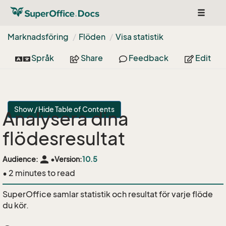
Toggle
navigat
Marknadsföring
Flöden
Visa statistik
Språk
Share
Feedback
Edit
Show / Hide Table of Contents
Analysera dina
flödesresultat
person
Audience:
•
Version:
10.5
• 2 minutes to read
SuperOffice samlar statistik och resultat för varje flöde
du kör.